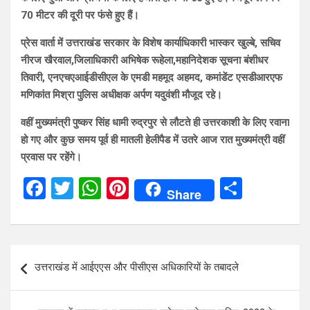
70 मीटर की दूरी पर फंसे हुए हैं।
प्रेस वार्ता में उत्तराखंड सरकार के विशेष कार्याधिकारी भास्कर खुल्बे, सचिव
नीरज खैरवाल,जिलाधिकारी अभिषेक रूहेला,महानिदेशक सूचना बंशीधर
तिवारी, एनएचएआईडीसीएल के एमडी महमूद अहमद, कमांडेंट एसडीआरएफ
मणिकांत मिश्रा पुलिस अधीक्षक अर्पण यदुवंशी मौजूद रहे।
वहीं मुख्यमंत्री पुष्कर सिंह धामी रुद्रपुर से लौटते ही उत्तरकाशी के लिए रवाना
हो गए और कुछ समय पूर्व ही मातली हेलीपैड में
उतरे आज रात मुख्यमंत्री वहीं
प्रवास पर रहेंगे।
F
T
W
Pi
S
Share
a
wi
h
nt
h
ce
tt
at
er
ar
b
er
s
es
e
Post
उत्तराखंड में आईएएस और पीसीएस अधिकारियों के तबादले
o
A
t
navigation
o
p