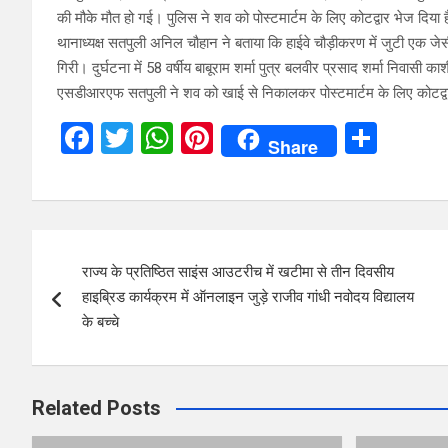
की मौके मौत हो गई। पुलिस ने शव को पोस्टमार्टम के लिए कोटद्वार भेज दिया 
थानाध्यक्ष सतपुली अनिल चौहान ने बताया कि हाईवे चौड़ीकरण में जुटी एक ज
गिरी। दुर्घटना में 58 वर्षीय बाबूराम शर्मा पुत्र बलवीर प्रसाद शर्मा निवास
एसडीआरएफ सतपुली ने शव को खाई से निकालकर पोस्टमार्टम के लिए कोटद्व
F
T
W
Pi
S
Share
a
wi
h
nt
h
ce
tt
at
er
ar
b
er
s
es
e
Post
o
A
t
राज्य के प्रतिष्ठित साइंस आउटरीच में खटीमा से तीन दिवसीय
navigation
o
p
हाइब्रिड कार्यक्रम में ऑनलाइन जुड़े राजीव गांधी नवोदय विद्यालय
k
p
के बच्चे
Related Posts