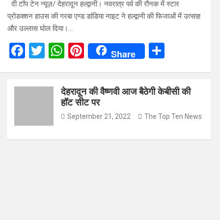
दी टॉप टेन न्यूज़/ देहरादून हल्द्वानी। नवरात्र पर्व की रौनक में स्टार
प्रोडक्शन हाउस की गरबा एण्ड डांडिया नाइट ने हल्द्वानी की फिजाओं में उत्साह
और उल्लास घोल दिया।…
F
T
W
Pi
S
Share
a
wi
h
nt
h
ce
tt
at
er
ar
देहरादून की वैष्णवी आज बैठेगी केबीसी की
b
er
s
es
e
हॉट सीट पर
o
A
t
September 21, 2022
The Top Ten News
o
p
k
p