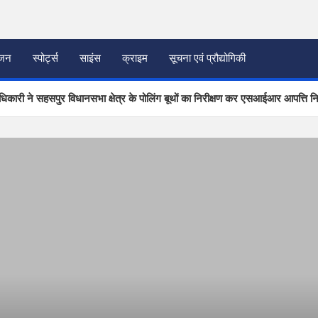
ंजन
स्पोर्ट्स
साइंस
क्राइम
सूचना एवं प्रौद्योगिकी
िकारी ने सहसपुर विधानसभा क्षेत्र के पोलिंग बूथों का निरीक्षण कर एसआईआर आपत्ति न
तावनी के बीच जिला प्रशासन अलर्ट, सभी विभागों को हाई अलर्ट पर रहने के निर्देश
यारियों का होगा व्यापक परीक्षण, 2 जुलाई को जनपद के सात स्थानों पर मॉक ड्रिल
्ठ अधिकारियों को मिली नई जिम्मेदारी
र्सिंग होम में अवैध गर्भपात के प्रयास मामले में राज्य महिला आयोग सख्त