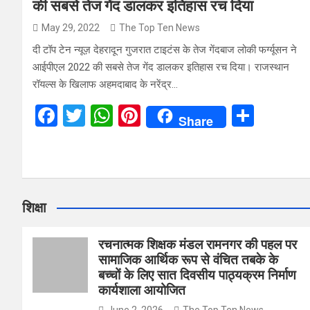
की सबसे तेज गेंद डालकर इतिहास रच दिया
May 29, 2022
The Top Ten News
दी टॉप टेन न्यूज़ देहरादून गुजरात टाइटंस के तेज गेंदबाज लोकी फर्ग्‍यूसन ने
आईपीएल 2022 की सबसे तेज गेंद डालकर इतिहास रच दिया। राजस्‍थान
रॉयल्‍स के खिलाफ अहमदाबाद के नरेंद्र…
F
T
W
Pi
S
Share
a
wi
h
nt
h
ce
tt
at
er
ar
b
er
s
es
e
o
A
t
शिक्षा
o
p
k
p
रचनात्मक शिक्षक मंडल रामनगर की पहल पर
सामाजिक आर्थिक रूप से वंचित तबके के
बच्चों के लिए सात दिवसीय पाठ्यक्रम निर्माण
कार्यशाला आयोजित