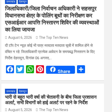
उत्तराखंड
देहरादून
जिलाधिकारी/जिला निर्वाचन अधिकारी ने सहसपुर
विधानसभा क्षेत्र के पोलिंग बूथों का निरीक्षण कर
एसआईआर आपत्ति निस्तारण शिविर की व्यवस्थाओं
का लिया जायजा
August 6, 2026
The Top Ten News
दी टॉप टेन न्यूज़ कोई भी पात्र मतदाता मतदाता सूची में शामिल होने से
वंचित न रहे: जिलाधिकारी प्रत्येक आवेदन के समयबद्ध निस्तारण के दिए
निर्देश देहरादून, दिनांक 06 अगस्त,…
F
T
W
Pi
S
Share
a
wi
h
nt
h
ce
tt
at
er
ar
b
er
s
es
e
उत्तराखंड
देहरादून
भारी से बहुत भारी वर्षा की चेतावनी के बीच जिला प्रशासन
o
A
t
अलर्ट, सभी विभागों को हाई अलर्ट पर रहने के निर्देश
o
p
August 5, 2026
The Top Ten News