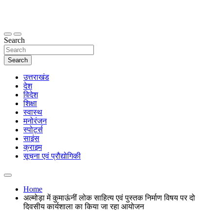
Skip
to
content
thetoptennews.com
Search
Search
उत्तराखंड
देश
विदेश
शिक्षा
स्वास्थ
मनोरंजन
स्पोर्ट्स
साइंस
क्राइम
सूचना एवं प्रौद्योगिकी
Home
अल्मोड़ा में कुमाऊंनीं लोक साहित्य एवं पुस्तक निर्माण विषय पर दो
दिवसीय कार्यशाला का किया जा रहा आयोजन