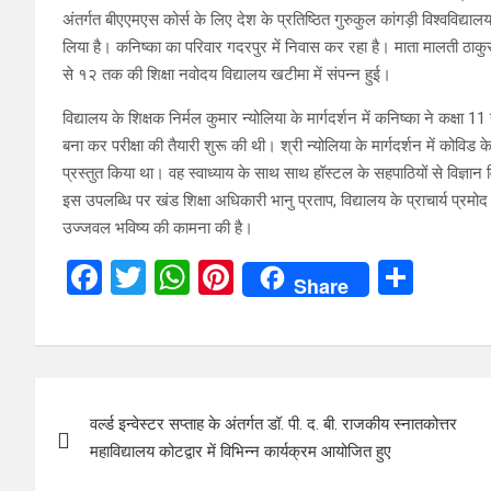
अंतर्गत बीएएमएस कोर्स के लिए देश के प्रतिष्ठित गुरुकुल कांगड़ी विश्वविद्यालय 
लिया है। कनिष्का का परिवार गदरपुर में निवास कर रहा है। माता मालती ठाकुर 
से १२ तक की शिक्षा नवोदय विद्यालय खटीमा में संपन्न हुई।
विद्यालय के शिक्षक निर्मल कुमार न्योलिया के मार्गदर्शन में कनिष्का ने कक्षा
बना कर परीक्षा की तैयारी शुरू की थी। श्री न्योलिया के मार्गदर्शन में कोविड के
प्रस्तुत किया था। वह स्वाध्याय के साथ साथ हॉस्टल के सहपाठियों से विज्ञान वि
इस उपलब्धि पर खंड शिक्षा अधिकारी भानु प्रताप, विद्यालय के प्राचार्य प्रम
उज्जवल भविष्य की कामना की है।
F
T
W
Pi
S
Share
a
wi
h
nt
h
ce
tt
at
er
ar
b
er
s
es
e
Post
o
A
t
वर्ल्ड इन्वेस्टर सप्ताह के अंतर्गत डॉ. पी. द. बी. राजकीय स्नातकोत्तर
navigation
o
p
महाविद्यालय कोटद्वार में विभिन्न कार्यक्रम आयोजित हुए
k
p