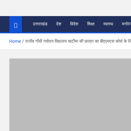
Skip
to
thetoptennews.com
content
उत्तराखंड
देश
विदेश
शिक्षा
स्वास्थ
मनोर
Home
राजीव गाँधी नवोदय विद्यालय खटीमा की छात्रा का बीएएमएस कोर्स के लिए द