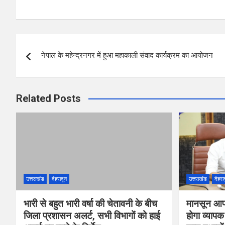
a
wi
h
nt
h
ce
tt
at
er
ar
b
er
s
es
e
Post
o
A
t
नेपाल के महेन्द्रनगर में हुआ महाकाली संवाद कार्यक्रम का आयोजन
navigation
o
p
k
p
Related Posts
उत्तराखंड
देहरादून
उत्तराखंड
देहरा
भारी से बहुत भारी वर्षा की चेतावनी के बीच
मानसून आपद
जिला प्रशासन अलर्ट, सभी विभागों को हाई
होगा व्याप