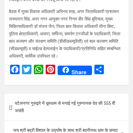
बैठक में मुख्य विकास अधिकारी अभिनव शाह, अपर जिलाधिकारी प्रशासन
जयभारत सिंह, अपर नगर आयुक्त नगर निगम बीर सिंह बुदियाल, मुख्य
चिकित्साधिकारी डॉ संजय जैन, जिला बाल किवास अधिकारी मीना बिष्ट,
पुलिस क्षेत्राधिकारी, आसरा, सर्फिना, समर्पण एनजीओं के पदाधिकारी, जिला
बाल कल्याण और संरक्षण समिति (डीसीडब्ल्यूपीसी) एवं बाल कल्याण समिति
(सीडब्ल्यूसी) व चाईल्ड हेल्पलाईन के पदाधिकारी/प्रतिनिधि सहित सम्बन्धित
अधिकारी, कार्मिक उपस्थित रहे।
F
T
W
Pi
S
Share
a
wi
h
nt
h
ce
tt
at
er
ar
b
er
s
es
e
Post
पटेलनगर गुरुद्वारे में धूमधाम से मनाई गई गुरुनानक देव की 555 वीं
o
A
t
navigation
जयंती
o
p
k
p
जय श्री बद्री विशाल के उद्घोष के साथ श्री बदरीनाथ धाम के कपाट