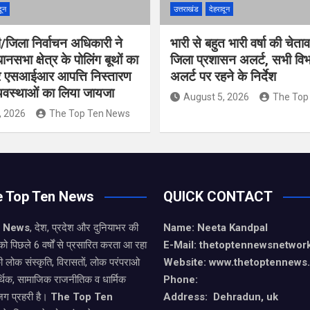
दून
उत्तराखंड
देहरादून
/जिला निर्वाचन अधिकारी ने
भारी से बहुत भारी वर्षा की चेता
नसभा क्षेत्र के पोलिंग बूथों का
जिला प्रशासन अलर्ट, सभी विभा
कर एसआईआर आपत्ति निस्तारण
अलर्ट पर रहने के निर्देश
्यवस्थाओं का लिया जायजा
August 5, 2026
The Top
, 2026
The Top Ten News
e Top Ten News
QUICK CONTACT
n News
, देश, प्रदेश और दुनियाभर की
Name: Neeta Kandpal
को पिछले 6 वर्षों से प्रसारित करता आ रहा
E-Mail: thetoptennewsnetwo
ी लोक संस्कृति, विरासतों, लोक परंपराओ
Website: www.thetoptennews
थिक, सामाजिक राजनीतिक व धार्मिक
Phone:
जग प्रहरी है।
The Top Ten
Address: Dehradun, uk