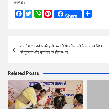
करते हैं।
F
T
W
Pi
S
Share
a
wi
h
nt
h
ce
tt
at
er
ar
b
er
s
es
e
Post
o
A
t
पैठानी में 21 नवंबर को होगी उच्च शिक्षा परिषद् की बैठक उच्च शिक्षा
navigation
o
p
की गुणवत्ता और उन्नयन पर होगा मंथन
k
p
Related Posts