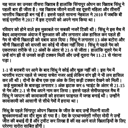
यह साल का उनका तीसरा खिताब है हालांकि सिंगापुर ओपन का खिताब सिंधु ने
पहली बार ही जीता है। यह खिताब जीतने वाली वह दूसरी महिला और तीसरी
भारतीय खिलाड़ी बन गई हैं। इससे पहले सायना नेहवाल ने 2010 में जबकि बी
साई प्रणीत ने 2017 में इस ट्राफी को अपने नाम किया था।
रविवार को होने वाले इस मुकाबले पर सबकी नजरें टिकी थी। सिंधु ने इस मैच में
बेहद आक्रामक अंदाज में शुरुआत की और लगातार अंक हासिल कर पहले ही
गेम से चीनी खिलाड़ी को दबाव डाल दिया। सिंधु ने लगातार 13 अंक बटोरा और
चीनी खिलाड़ी को वापसी का कोई भी मौका नहीं दिया। सिंधु ने पहले गेम को
एकतरफा तरीके से 12 अंकों के अंतर से 21-9 से जीता। हालांकि दूसरे गेम में
उन्हें वांग झी से उनको कड़ी टक्कर मिली और उन्हें दूसरा गेम 11-21 से गंवाना
पड़ा।
1-1 से बराबरी पर आने के बाद सिंधु ने कोई और चूक नहीं की। इस गेम में
भारतीय स्टार पहले से ज्यादा सचेत नजर आई लेकिन वांग झी ने भी लय हासिल
कर ली थी। दोनों के बीच एक एक अंक के लिए कड़ी टक्कर देखने को मिली।
कड़े मुकाबले के बावजूद लगातार 3 अंक झटक कर 6 प्वाइंट के अंतर से 21-15
से गेम और 2-1 से मैच अपने नाम कर लिया। इससे पहले सेमीफाइनल मैच में
सिंधु ने जापान की कावाकामी को हराकर फाइनल में जगह बनाई थी। उन्होंने
कावाकामी को आसानी से सीधे गेमों में हराया था।
सिंधु के पहले सिंगापुर ओपन खिताब के जीत के बाद उन्हें मिलनी वाली
शुभकामनाओं का दौर शुरू हो गया है। देश के प्रधानमंत्री नरेंद्र मोदी ने उन्हें
जीत की बधाई दी है और ट्वीट कर लिखा है की वह आने वाले खिलाड़ियों के लिए
प्रेरणा स्रोत साबित होंगी।