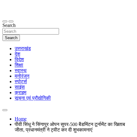
Skip
to
content
thetoptennews.com
Search
Search
उत्तराखंड
देश
विदेश
शिक्षा
स्वास्थ
मनोरंजन
स्पोर्ट्स
साइंस
क्राइम
सूचना एवं प्रौद्योगिकी
Home
पीवी सिंधु ने सिंगापुर ओपन सुपर-500 बैडमिंटन टूर्नामेंट का खिताब
जीता, प्रधानमंत्री ने ट्वीट कर दी शुभकामनाएं