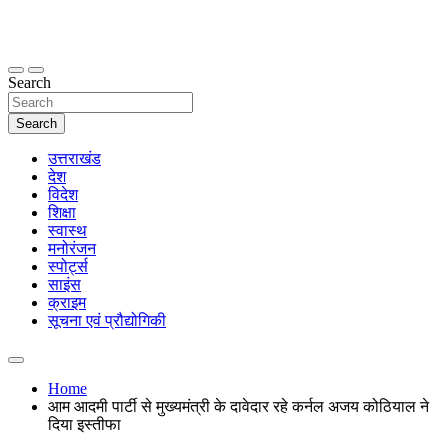
Skip
to
content
thetoptennews.com
Search
Search
उत्तराखंड
देश
विदेश
शिक्षा
स्वास्थ
मनोरंजन
स्पोर्ट्स
साइंस
क्राइम
सूचना एवं प्रौद्योगिकी
Home
आम आदमी पार्टी से मुख्यमंत्री के दावेदार रहे कर्नल अजय कोठियाल ने
दिया इस्तीफा