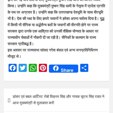
किया। उन्होंने कहा कि मुख्यमंत्री पुष्कर सिंह धामी के नेतृत्व में प्रदेश प्रगति
के पथ पर अग्रसर है। उन्होंने कहा कि उत्तराखण्ड देवभूमि के साथ वीरभूमि
भी है। देश की रक्षा के लिए हमारे जवानों ने हमेशा अपना सर्वस्व दिया है। युद्ध
में किसी भी सैनिक या अर्द्धसैन्य बलों के जवानों की वीरगति होने पर राज्य
सरकार द्वारा उनके एक आश्रित को उनकी शैक्षिक योग्यता के आधार पर
राज्याधीन सेवाओं में नौकरी दी जा रही है। सैनिकों के कल्याण के राज्य
सरकार प्रतिबद्ध है।
इस अवसर पर राज्यसभा सांसद नरेश बंसल एवं अन्य जनप्रतिनिधिगण
मौजूद थे।
F
T
W
Pi
S
Share
a
wi
h
nt
h
ce
tt
at
er
ar
b
er
s
es
e
Post
डांसर एवं बबल आर्टिस्ट रोबो विक्रम सिंह और गायक सूरज सिंह रावत ने
o
A
t
navigation
आज मुख्यमंत्री से मुलाकात करी
o
p