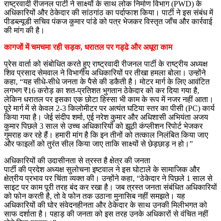
राष्ट्रवादी रीजनल पार्टी ने साक्ष्यों के साथ लोक निर्माण विभाग (PWD) के
अधिकारियों और ठेकेदार की सांठगांठ का पर्दाफाश किया। पार्टी ने इस संबंध में
पीडब्ल्यूडी सचिव पंकज कुमार पांडे को पत्र भेजकर विस्तृत जाँच और कार्रवाई
की मांग की है।
​कागजों में चमचमा रही सड़क, धरातल पर गड्ढे और अधूरा काम
​प्रेस वार्ता को संबोधित करते हुए राष्ट्रवादी रीजनल पार्टी के राष्ट्रीय अध्यक्ष
शिव प्रसाद सेमवाल ने विभागीय अधिकारियों पर तीखा हमला बोला। उन्होंने
कहा, “यह सीधे-सीधे जनता के पैसे की डकैती है। मोटर मार्ग के लिए आवंटित
लगभग ₹16 करोड़ का शत-प्रतिशत भुगतान ठेकेदार को कर दिया गया है,
लेकिन धरातल पर इसका एक छोटा हिस्सा भी काम के रूप में नजर नहीं आता।
पूरे मार्ग में से केवल 2-3 किलोमीटर पर अत्यंत घटिया स्तर का पीसी (PC) कार्य
किया गया है। जेई संदीप शर्मा, एई नरेश कुमार और अधिशासी अभियंता अजय
कुमार पिछले 3 साल से उच्च अधिकारियों को झूठी कंप्लीशन रिपोर्ट भेजकर
गुमराह कर रहे हैं। हमारी मांग है कि इन तीनों को तत्काल निलंबित किया जाए
और फाइलों को तुरंत सील किया जाए ताकि साक्ष्यों से छेड़छाड़ न हो।”
​अधिकारियों की उदासीनता से त्रस्त है क्षेत्र की जनता
​पार्टी की प्रदेश अध्यक्ष सुलोचना इष्टवाल ने इस घोटाले के सामाजिक और
क्षेत्रीय प्रभाव पर चिंता व्यक्त की। उन्होंने कहा, “ठेकेदार ने पिछले 1 साल से
साइट पर काम पूरी तरह बंद कर रखा है। जब त्रस्त जनता संबंधित अधिकारियों
को फोन करती है, तो वे फोन तक उठाना मुनासिब नहीं समझते। यह
अधिकारियों की घोर संवेदनहीनता और ठेकेदार के साथ उनकी मिलीभगत को
साफ दर्शाता है। पहाड़ की जनता को इस तरह उनके अधिकारों से वंचित नहीं