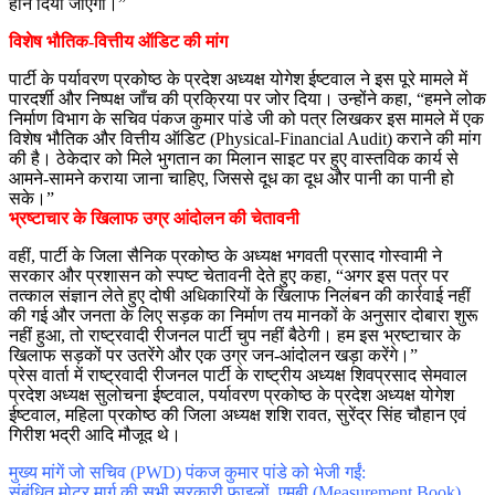
होने दिया जाएगा।”
विशेष भौतिक-वित्तीय ऑडिट की मांग
पार्टी के पर्यावरण प्रकोष्ठ के प्रदेश अध्यक्ष योगेश ईष्टवाल ने इस पूरे मामले में
पारदर्शी और निष्पक्ष जाँच की प्रक्रिया पर जोर दिया। उन्होंने कहा, “हमने लोक
निर्माण विभाग के सचिव पंकज कुमार पांडे जी को पत्र लिखकर इस मामले में एक
विशेष भौतिक और वित्तीय ऑडिट (Physical-Financial Audit) कराने की मांग
की है। ठेकेदार को मिले भुगतान का मिलान साइट पर हुए वास्तविक कार्य से
आमने-सामने कराया जाना चाहिए, जिससे दूध का दूध और पानी का पानी हो
सके।”
​भ्रष्टाचार के खिलाफ उग्र आंदोलन की चेतावनी
वहीं, पार्टी के जिला सैनिक प्रकोष्ठ के अध्यक्ष भगवती प्रसाद गोस्वामी ने
सरकार और प्रशासन को स्पष्ट चेतावनी देते हुए कहा, “अगर इस पत्र पर
तत्काल संज्ञान लेते हुए दोषी अधिकारियों के खिलाफ निलंबन की कार्रवाई नहीं
की गई और जनता के लिए सड़क का निर्माण तय मानकों के अनुसार दोबारा शुरू
नहीं हुआ, तो राष्ट्रवादी रीजनल पार्टी चुप नहीं बैठेगी। हम इस भ्रष्टाचार के
खिलाफ सड़कों पर उतरेंगे और एक उग्र जन-आंदोलन खड़ा करेंगे।”
प्रेस वार्ता में राष्ट्रवादी रीजनल पार्टी के राष्ट्रीय अध्यक्ष शिवप्रसाद सेमवाल
प्रदेश अध्यक्ष सुलोचना ईष्टवाल, पर्यावरण प्रकोष्ठ के प्रदेश अध्यक्ष योगेश
ईष्टवाल, महिला प्रकोष्ठ की जिला अध्यक्ष शशि रावत, सुरेंद्र सिंह चौहान एवं
गिरीश भद्री आदि मौजूद थे।
​मुख्य मांगें जो सचिव (PWD) पंकज कुमार पांडे को भेजी गईं:
​संबंधित मोटर मार्ग की सभी सरकारी फाइलों, एमबी (Measurement Book)