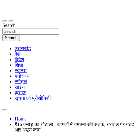
Skip
to
content
thetoptennews.com
Search
Search
उत्तराखंड
देश
विदेश
शिक्षा
स्वास्थ
मनोरंजन
स्पोर्ट्स
साइंस
क्राइम
सूचना एवं प्रौद्योगिकी
Home
₹16 करोड़ का घोटाला : कागजों में चमचमा रही सड़क, धरातल पर गड्ढे
और अधूरा काम