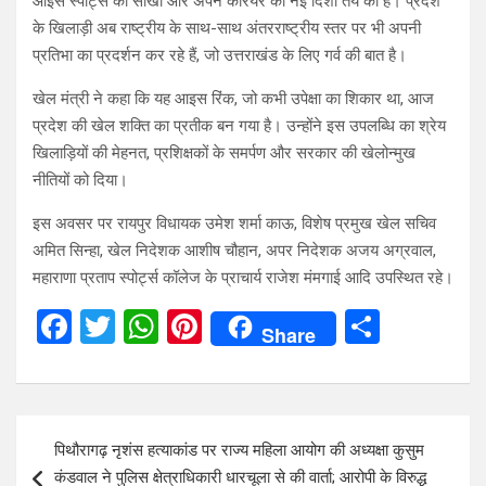
आइस स्पोर्ट्स को सीखा और अपने करियर की नई दिशा तय की है। प्रदेश
के खिलाड़ी अब राष्ट्रीय के साथ-साथ अंतरराष्ट्रीय स्तर पर भी अपनी
प्रतिभा का प्रदर्शन कर रहे हैं, जो उत्तराखंड के लिए गर्व की बात है।
खेल मंत्री ने कहा कि यह आइस रिंक, जो कभी उपेक्षा का शिकार था, आज
प्रदेश की खेल शक्ति का प्रतीक बन गया है। उन्होंने इस उपलब्धि का श्रेय
खिलाड़ियों की मेहनत, प्रशिक्षकों के समर्पण और सरकार की खेलोन्मुख
नीतियों को दिया।
इस अवसर पर रायपुर विधायक उमेश शर्मा काऊ, विशेष प्रमुख खेल सचिव
अमित सिन्हा, खेल निदेशक आशीष चौहान, अपर निदेशक अजय अग्रवाल,
महाराणा प्रताप स्पोर्ट्स कॉलेज के प्राचार्य राजेश मंमगाई आदि उपस्थित रहे।
F
T
W
Pi
S
Share
a
wi
h
nt
h
ce
tt
at
er
ar
b
er
s
es
e
Post
पिथौरागढ़ नृशंस हत्याकांड पर राज्य महिला आयोग की अध्यक्षा कुसुम
o
A
t
navigation
कंडवाल ने पुलिस क्षेत्राधिकारी धारचूला से की वार्ता; आरोपी के विरुद्ध