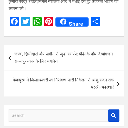
कुमारी,नरेंद्र रौतेला,निर्मल न्योलिया आदि ने बधाई देते हुए उज्ज्वल भविष्य की
कामना की।
F
T
W
Pi
S
Share
a
wi
h
nt
h
ce
tt
at
er
ar
b
er
s
es
e
Post
जज़्बा, ज़िम्मेदारी और ज़मीन से जुड़ा समर्पण: पौड़ी के पाँच दिव्यांगजन
o
A
t
navigation
राज्य पुरस्कार के लिए चयनित
o
p
k
p
केदापुरम में जिलाधिकारी का निरीक्षण, नारी निकेतन से शिशु सदन तक
परखी व्यवस्थाएं
S
e
a