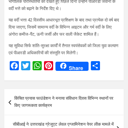
भौगोलिक परिस्थितियों को देखते हुए पिछले दिनों उन्होंने पीआरडी जवानों के
वर्दी भत्ते को बढ़ाने के निर्देश दिए थे।
यह वर्दी भत्ता 42 दिवसीय आधारभूत प्रशिक्षण के बाद तथा प्रत्येक दो वर्ष बाद
दिया जाएगा, जिसमें सामान्य वर्दी के विभिन्न आइटम और गर्म वर्दी के लिए
अंगोरा कमीज-पैंट, ऊनी जर्सी और फर वाली जैकेट शामिल हैं।
यह सुविधा सिर्फ शांति-सुरक्षा कार्यों में तैनात स्वयंसेवकों को जिला युवा कल्याण
एवं पीआरडी अधिकारियों की संस्तुति पर मिलेगी।
F
T
W
Pi
S
Share
a
wi
h
nt
h
ce
tt
at
er
ar
b
er
s
es
e
Post
किंचित प्रयास फाउंडेशन ने मनाया संविधान दिवस विभिन्न स्थानों पर
o
A
t
navigation
किए जागरूकता कार्यक्रम
o
p
k
p
सीबीआई ने उत्तराखंड ग्रेजुएट लेवल एग्जामिनेशन पेपर लीक मामले में