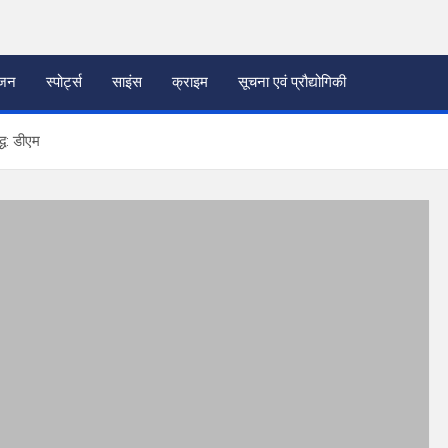
ंजन
स्पोर्ट्स
साइंस
क्राइम
सूचना एवं प्रौद्योगिकी
्ध: डीएम