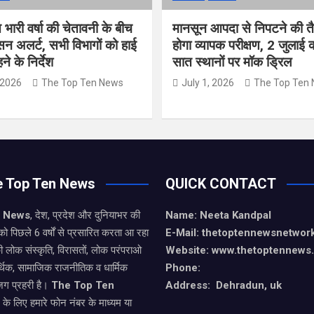
त भारी वर्षा की चेतावनी के बीच
मानसून आपदा से निपटने की तै
सन अलर्ट, सभी विभागों को हाई
होगा व्यापक परीक्षण, 2 जुलाई
े के निर्देश
सात स्थानों पर मॉक ड्रिल
 2026
The Top Ten News
July 1, 2026
The Top Ten
e Top Ten News
QUICK CONTACT
n News
, देश, प्रदेश और दुनियाभर की
Name: Neeta Kandpal
को पिछले 6 वर्षों से प्रसारित करता आ रहा
E-Mail: thetoptennewsnetwo
ी लोक संस्कृति, विरासतों, लोक परंपराओ
Website: www.thetoptennews
थिक, सामाजिक राजनीतिक व धार्मिक
Phone:
जग प्रहरी है।
The Top Ten
Address: Dehradun, uk
े के लिए हमारे फोन नंबर के माध्यम या