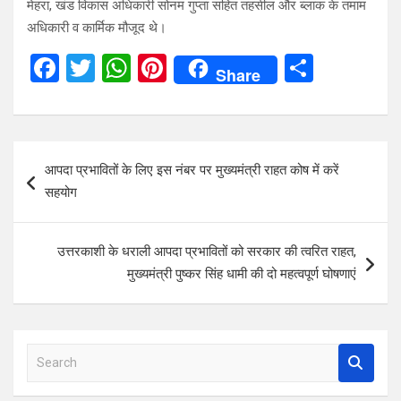
मेहरा, खंड विकास अधिकारी सोनम गुप्ता सहित तहसील और ब्लाक के तमाम
अधिकारी व कार्मिक मौजूद थे।
F
T
W
Pi
S
Share
a
wi
h
nt
h
ce
tt
at
er
ar
b
er
s
es
e
Post
आपदा प्रभावितों के लिए इस नंबर पर मुख्यमंत्री राहत कोष में करें
o
A
t
navigation
सहयोग
o
p
k
p
उत्तरकाशी के धराली आपदा प्रभावितों को सरकार की त्वरित राहत,
मुख्यमंत्री पुष्कर सिंह धामी की दो महत्वपूर्ण घोषणाएं
S
e
a