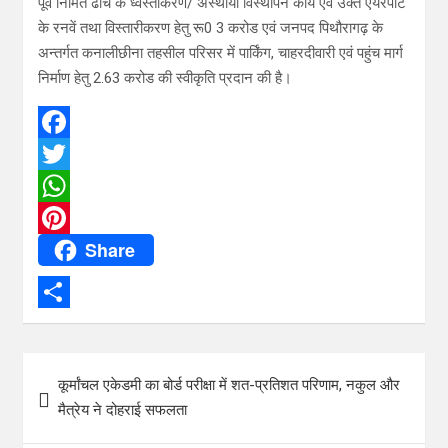
पूर्व निर्मित ढाचें के ध्वस्तीकरण/ अस्थायी विस्थापन कार्य एवं उक्त एयरपोर्ट
के रनवें तथा विस्तारीकरण हेतु रू0 3 करोड एवं जनपद पिथौरागढ़ के
अन्तर्गत कनालीछीना तहसील परिसर में पार्किंग, चाहरदीवारी एवं पहुंच मार्ग
निर्माण हेतु 2.63 करोड की स्वीकृति प्रदान की है।
F
a
T
c
w
W
Share
e
i
h
P
b
t
a
i
o
t
t
n
S
o
e
s
t
h
Post
k
r
A
e
कूर्मांचल एकेडमी का बोर्ड परीक्षा में शत-प्रतिशत परिणाम, नकुल और
a
navigation
मैत्रेय ने दोहराई सफलता
p
r
r
p
e