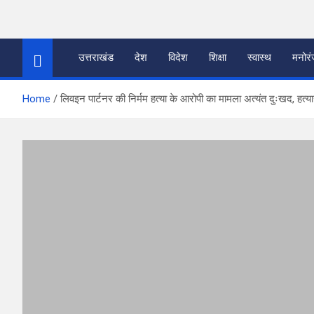
Skip
to
thetoptennews.com
content
उत्तराखंड
देश
विदेश
शिक्षा
स्वास्थ
मनोर
Home
लिवइन पार्टनर की निर्मम हत्या के आरोपी का मामला अत्यंत दुःखद, हत्या