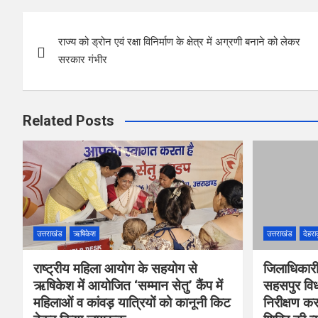
b
er
s
es
e
Post
o
A
t
राज्य को ड्रोन एवं रक्षा विनिर्माण के क्षेत्र में अग्रणी बनाने को लेकर
navigation
o
p
सरकार गंभीर
k
p
Related Posts
उत्तराखंड
ऋषिकेश
उत्तराखंड
देहरा
राष्ट्रीय महिला आयोग के सहयोग से
जिलाधिकारी
ऋषिकेश में आयोजित ‘सम्मान सेतु’ कैंप में
सहसपुर विधा
महिलाओं व कांवड़ यात्रियों को कानूनी किट
निरीक्षण 