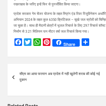
रखरखाव के जरिए इन्हें फिर से पुनर्जीवित किया जाएगा।
प्रदेश सरकार गेम चेंजर योजना के तहत स्प्रिंग एंड रिवर रिजुविनेशन अथॉरि
अभियान 2024 के तहत कुल 6350 क्रिटिकल – सूखे जल स्रोतों को चिन्हित क
जा चुका है। साथ ही मैदानी क्षेत्रों में भूजल रिचार्ज के लिए 297 रिचार्ज शॉ
निर्माण से 3.21 मिलियन घन मीटर वर्षा जल रिचार्ज किया गया।
F
T
W
Pi
S
Share
a
wi
h
nt
h
ce
tt
at
er
ar
b
er
s
es
e
Post
o
A
t
सीएम का आया फरमान अब प्रदेश में नही खुलेगी शराब की कोई नई
navigation
o
p
दुकान
k
p