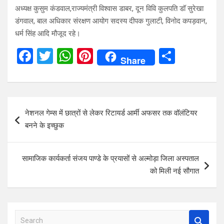
अध्यक्ष कुसुम कंडवाल,राज्यमंत्री विश्वास डाबर, दून विवि कुलपति डॉ सुरेखा
डंगवाल, बाल अधिकार संरक्षण आयोग सदस्य दीपक गुलाटी, विनोद कपड़वान,
धर्म सिंह आदि मौजूद रहे।
F
T
W
Pi
S
Share
a
wi
h
nt
h
ce
tt
at
er
ar
b
er
s
es
e
Post
नेशनल गेम्स में छात्रों से लेकर रिटायर्ड आर्मी अफसर तक वॉलंटियर
o
A
t
navigation
बनने के इच्छुक
o
p
k
p
सामाजिक कार्यकर्ता संजय पाण्डे के प्रयासों से अल्मोड़ा जिला अस्पताल
को मिली नई सौगात
S