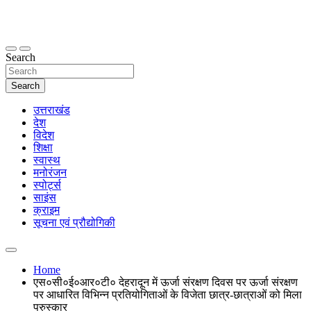
Skip
to
content
thetoptennews.com
Search
Search
उत्तराखंड
देश
विदेश
शिक्षा
स्वास्थ
मनोरंजन
स्पोर्ट्स
साइंस
क्राइम
सूचना एवं प्रौद्योगिकी
Home
एस०सी०ई०आर०टी० देहरादून में ऊर्जा संरक्षण दिवस पर ऊर्जा संरक्षण
पर आधारित विभिन्न प्रतियोगिताओं के विजेता छात्र-छात्राओं को मिला
पुरुस्कार