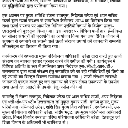
कार्यरत ऊर्जा ऑडिटरों, विभिन्न विद्यालयों के विद्यार्थियों, अभिभावकों, शिक्षकों
एवं बुद्धिजीवियों द्वारा प्रतिभाग किया गया।
इस अवसर पर मुख्य अतिथि रंजना राजगुरू, निदेशक उरेडा एवं अपर सचिव
ऊर्जा द्वारा ऊर्जा संरक्षण से सम्बन्धित कैलेण्डर 2024 का विमोचन किया गया
तथा ऊर्जा संरक्षण पर आधारित विभिन्न प्रतियोगिताओं के विजेता छात्र-
छात्राओं को पुरस्कृत किया गया। इस अवसर पर विभिन्न फर्मों द्वारा ई-व्हीकल
एवं सोलर संयत्रों की प्रदर्शनी का आयोजन किया गया तथा दैनिक जीवन में
सुगमता से अपनाये जा सकने वाले ऊर्जा संरक्षण उपायों की जानकारी सम्बन्धी
लीफलेट्स का वितरण भी किया गया।
कार्यक्रम की अध्यक्षता मुख्य परियोजना अधिकारी, उरेडा द्वारा करते हुए ऊर्जा
संरक्षण का व्यापक प्रचार-प्रसार करने की अपील की गयी। कार्यक्रम में
विशिष्ठ अतिथि के रूप में उपस्थित अपर निदेशक एस०सी०ई०आर०टी०
उत्तराखण्ड द्वारा ऊर्जा संरक्षण हेतु सम्पादित की जा रही गतिविधियों एवं किये जा
रहे उपायों का विस्तृत विवरण उपलब्ध कराया गया । ऊर्जा संरक्षण सम्बन्धी
जानकारी प्रदान करते हुए जन सामान्य को स्टार लेवल उपकरणों के उपयोग
तथा ऊर्जा दक्ष लाइटों के उपयोग हेतु अपील की गयी ।
समारोह में रंजना राजगुरू, निदेशक उरेडा एवं अपर सचिव ऊर्जा, अपर निदेशक
एस०सी०ई०आर०टी० उत्तराखण्ड डॉ मुकुल कुमार सती, मनोज कुमार, मुख्य
परियोजना अधिकारी उरेडा, शशि सिंह मुख्य वित्त अधिकारी, ए०के०शर्मा, उप-
मुख्य परियोजना अधिकारी उरेडा, संदीप भट्ट, उप-मुख्य परियोजना अधिकारी
उरेडा, विमल किशोर बमराड़ा वरिष्ठ परियोजना अधिकारी उरेडा, देहरादून एवं
शिक्षा विभाग के अधिकारी भी उपस्थित थे।