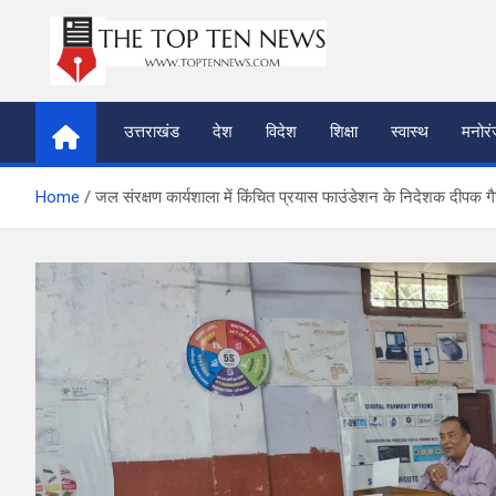
Skip
to
content
thetoptennews.com
उत्तराखंड
देश
विदेश
शिक्षा
स्वास्थ
मनोर
Home
जल संरक्षण कार्यशाला में किंचित प्रयास फाउंडेशन के निदेशक दीपक गैरो