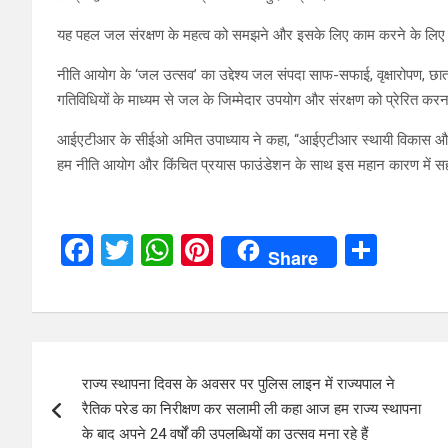
यह पहल जल संरक्षण के महत्व को समझने और इसके लिए काम करने के लिए ए
नीति आयोग के ‘जल उत्सव’ का उद्देश्य जल संपदा साफ-सफाई, वृक्षारोपण, छात्
गतिविधियों के माध्यम से जल के जिम्मेदार उपयोग और संरक्षण को प्रेरित करन
आईएटीआर के सीईओ अमित उपाध्याय ने कहा, “आईएटीआर स्थायी विकास और जल स
हम नीति आयोग और किंचित प्रयास फाउंडेशन के साथ इस महान कारण में सहयो
F
T
W
Pi
S
Share
a
wi
h
nt
h
ce
tt
at
er
ar
b
er
s
es
e
Post
o
A
t
राज्य स्थापना दिवस के अवसर पर पुलिस लाइन में राज्यपाल ने
navigation
o
p
रैतिक परेड का निरीक्षण कर सलामी ली कहा आज हम राज्य स्थापना
k
p
के बाद अपने 24 वर्षों की उपलब्धियों का उत्सव मना रहे हैं