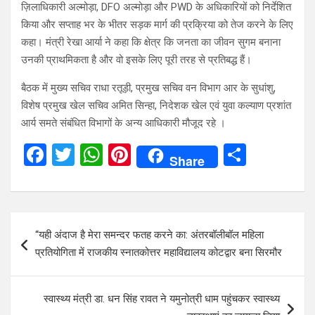
ज़िलाधिकारी अल्मोड़ा, DFO अल्मोड़ा और PWD के अधिकारियों को निर्देशित
किया और सप्ताह भर के भीतर सड़क मार्ग की प्रक्रिया को तेज करने के लिए
कहा। मंत्री रेखा आर्या ने कहा कि क्षेत्र कि जनता का जीवन सुगम बनाना
उनकी प्राथमिकता है और वो इसके लिए पूरी तरह से प्रतिबद्ध हैं।
बैठक में मुख्य सचिव राधा रतूड़ी, प्रमुख सचिव वन विभाग आर के सुधांशु,
विशेष प्रमुख खेल सचिव अमित सिन्हा, निदेशक खेल एवं युवा कल्याण प्रशांत
आर्य समते संबंधित विभागों के अन्य आधिकारी मौजूद रहे ।
F
T
W
Pi
S
Share
a
wi
h
nt
h
ce
tt
at
er
ar
b
er
s
es
e
Post
“यही अंदाज है मेरा समन्दर फतह करने का: अंतरबॉलीबॉल महिला
o
A
t
navigation
प्रतियोगिता में राजकीय स्नातकोत्तर महाविद्यालय कोटद्वार बना सिरमौर
o
p
k
p
स्वास्थ्य मंत्री डा. धन सिंह रावत ने यमुनोत्री धाम पहुंचकर स्वास्थ्य