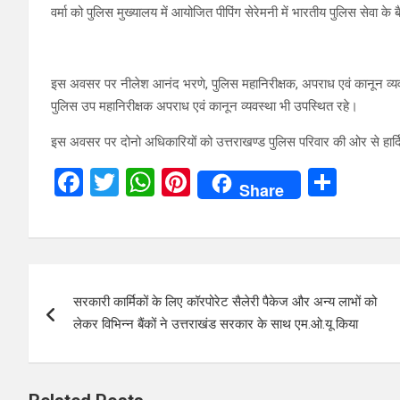
वर्मा को पुलिस मुख्यालय में आयोजित पीपिंग सेरेमनी में भारतीय पुलिस सेवा क
इस अवसर पर नीलेश आनंद भरणे, पुलिस महानिरीक्षक, अपराध एवं कानून व्यवस्थ
पुलिस उप महानिरीक्षक अपराध एवं कानून व्यवस्था भी उपस्थित रहे।
इस अवसर पर दोनो अधिकारियों को उत्तराखण्ड पुलिस परिवार की ओर से हार्
F
T
W
Pi
S
Share
a
wi
h
nt
h
ce
tt
at
er
ar
b
er
s
es
e
Post
o
A
t
सरकारी कार्मिकों के लिए कॉरपोरेट सैलेरी पैकेज और अन्य लाभों को
navigation
o
p
लेकर विभिन्न बैंकों ने उत्तराखंड सरकार के साथ एम.ओ.यू किया
k
p