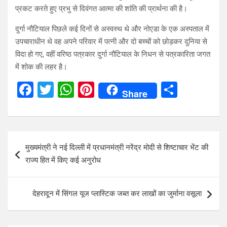
प्रकट करते हुए प्रभु से दिवंगत आत्मा की शांति की प्रार्थना की है।
दुर्गा नौटियाल पिछले कई दिनों से अस्वस्थ थे और नोएडा के एक अस्पताल में
उपचाराधीन थे वह अपने परिवार में पत्नी और दो बच्चों को छोड़कर दुनिया से
विदा हो गए, वहीं वरिष्ठ पत्रकार दुर्गा नौटियाल के निधन से पत्रकारिता जगत
में शोक की लहर है।
F
T
W
Pi
S
Share
a
wi
h
nt
h
ce
tt
at
er
ar
b
er
s
es
e
Post
मुख्यमंत्री ने नई दिल्ली में प्रधानमंत्री नरेंद्र मोदी से शिष्टाचार भेंट की
o
A
t
navigation
राज्य हित में किए कई अनुरोध
o
p
k
p
देहरादून में सिंगल यूज प्लास्टिक जब्त कर लाखों का जुर्माना वसूला