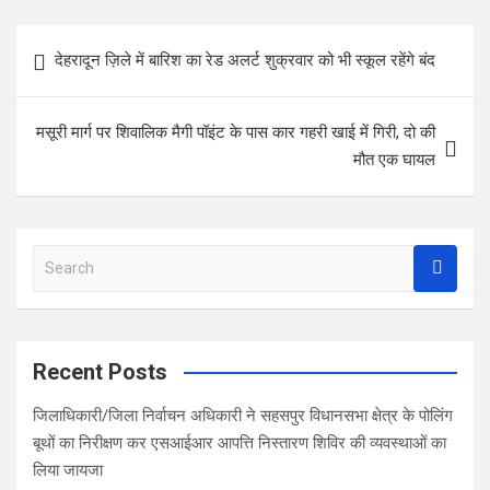
ce
tt
at
er
ar
b
er
s
es
e
Post
देहरादून ज़िले में बारिश का रेड अलर्ट शुक्रवार को भी स्कूल रहेंगे बंद
o
A
t
navigation
o
p
मसूरी मार्ग पर शिवालिक मैगी पॉइंट के पास कार गहरी खाई में गिरी, दो की
k
p
मौत एक घायल
S
e
a
r
c
Recent Posts
h
जिलाधिकारी/जिला निर्वाचन अधिकारी ने सहसपुर विधानसभा क्षेत्र के पोलिंग
बूथों का निरीक्षण कर एसआईआर आपत्ति निस्तारण शिविर की व्यवस्थाओं का
लिया जायजा