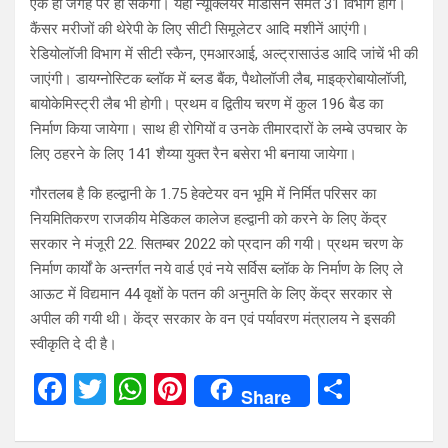
एक ही जगह पर हो सकेंगी। यहां न्यूक्लियर मेडिसिन समेत 31 विभाग होंगे।
कैंसर मरीजों की थेरेपी के लिए सीटी सिमूलेटर आदि मशीनें आएंगी।
रेडियोलॉजी विभाग में सीटी स्कैन, एमआरआई, अल्ट्रासाउंड आदि जांचें भी की
जाएंगी। डायग्नोस्टिक ब्लॉक में ब्लड बैंक, पैथोलॉजी लैब, माइक्रोबायोलॉजी,
बायोकेमिस्ट्री लैब भी होगी। प्रथम व द्वितीय चरण में कुल 196 बैड का
निर्माण किया जायेगा। साथ ही रोगियों व उनके तीमारदारों के लम्बे उपचार के
लिए ठहरने के लिए 141 शैय्या युक्त रैन बसेरा भी बनाया जायेगा।
गौरतलब है कि हल्द्वानी के 1.75 हेक्टेयर वन भूमि में निर्मित परिसर का
नियमितिकरण राजकीय मेडिकल कालेज हल्द्वानी को करने के लिए केंद्र
सरकार ने मंजूरी 22. सितम्बर 2022 को प्रदान की गयी। प्रथम चरण के
निर्माण कार्यों के अन्तर्गत नये वार्ड एवं नये सर्विस ब्लॉक के निर्माण के लिए ले
आऊट में विद्यमान 44 वृक्षों के पतन की अनुमति के लिए केंद्र सरकार से
अपील की गयी थी। केंद्र सरकार के वन एवं पर्यावरण मंत्रालय ने इसकी
स्वीकृति दे दी है।
F
T
W
Pi
S
Share
a
wi
h
nt
h