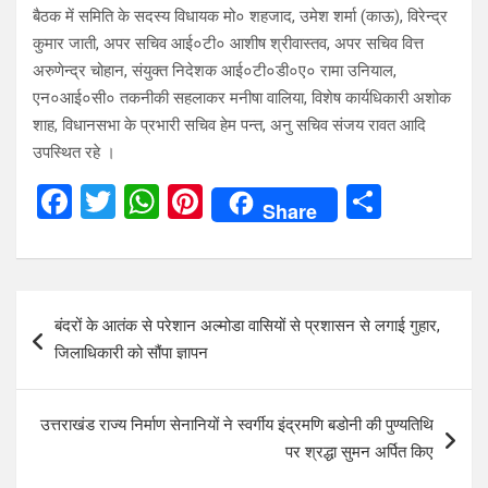
बैठक में समिति के सदस्य विधायक मो० शहजाद, उमेश शर्मा (काऊ), विरेन्द्र
कुमार जाती, अपर सचिव आई०टी० आशीष श्रीवास्तव, अपर सचिव वित्त
अरुणेन्द्र चोहान, संयुक्त निदेशक आई०टी०डी०ए० रामा उनियाल,
एन०आई०सी० तकनीकी सहलाकर मनीषा वालिया, विशेष कार्यधिकारी अशोक
शाह, विधानसभा के प्रभारी सचिव हेम पन्त, अनु सचिव संजय रावत आदि
उपस्थित रहे ।
F
T
W
Pi
S
Share
a
wi
h
nt
h
ce
tt
at
er
ar
b
er
s
es
e
Post
बंदरों के आतंक से परेशान अल्मोडा वासियों से प्रशासन से लगाई गुहार,
o
A
t
navigation
जिलाधिकारी को सौंपा ज्ञापन
o
p
k
p
उत्तराखंड राज्य निर्माण सेनानियों ने स्वर्गीय इंद्रमणि बडोनी की पुण्यतिथि
पर श्रद्धा सुमन अर्पित किए