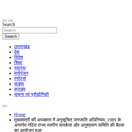
Skip
to
content
thetoptennews.com
Search
Search
उत्तराखंड
देश
विदेश
शिक्षा
स्वास्थ
मनोरंजन
स्पोर्ट्स
साइंस
क्राइम
सूचना एवं प्रौद्योगिकी
Home
मुख्यमंत्री की अध्यक्षता में अनुसूचित जनजाति अधिनियम, 1989 के
अन्तर्गत गठित राज्य स्तरीय सतर्कता और अनुश्रवण समिति की बैठक
का आयोजन हुआ