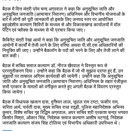
बैठक में वित्त मंत्री प्रेम चन्द अग्रवाल ने कहा कि अनुसूचित जाति और
अनुसूचित जनजाति (अत्याचार निवारण) अधिनियम और विभागीय योजनाओं के
बारे में लोगों को पूरी जानकारी हो इसके लिए जनपद स्तर पर आयोजित
बहुउद्देशीय कल्याण शिविरों के माध्यम से और विकासखण्ड कार्यालयों में वॉल
पेंटिंग एवं फ्लैक्स के माध्यम से भी प्रचार किया जाए।
कैबिनेट मंत्री रेखा आर्या ने कहा कि अनुसूचित जाति और अनुसूचित जनजाति
आयोगों में कार्यों में तेजी लाने के लिए वरिष्ठ अथवा पी.सी.एस अधिकारियों की
नियुक्ति की जाए। उन्होंने बैकलॉग के पदों को भरने के लिए और तेजी लाने की
बात कही।
बैठक में सचिव समाज कल्याण डॉ. नीरज खैरवाल ने विस्तृत रूप से
प्रस्तुतीकरण दिया। उन्होंने कहा कि बैठक में जो भी सुझाव प्राप्त हुए हैं, उन
सुझावों पर तत्काल अग्रिम कार्यवाही की जायेगी। उन्होंने कहा कि अनुसूचित
जाति और अनुसूचित जनजाति (अत्याचार निवारण) अधिनियम के तहत पंजीकृत
सभी प्रकार के मामलों को वर्गीकृत करते हुए अगली बैठक में विवरण प्रस्तुत
किया जायेगा।
बैठक में विधायक खजान दास, दुर्गेश्वर लाल, भूपाल राम टम्टा, फकीर राम,
सरिता आर्य, पार्वती दास, मुख्य सचिव राधा रतूड़ी, पुलिस महानिदेशक अभिनव
कुमार, विशेष सचिव गृह रिद्धिम अग्रवाल, अपर सचिव श्री प्रकाश चन्द्र भगवत
किशोर मिश्रा, ओंकार सिंह, निदेशक समाज कल्याण आशीष भटगाई, निदेशक
जनजाति कल्याण संजय सिंह टोलिया एवं विभागीय अधिकारी उपस्थित थे।