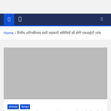
Skip
to
thetoptennews.com
content
Home
वित्तीय अनियमितता वाली सहकारी समितियों की होगी एसआईटी जांच
उत्तराखंड
देहरादून