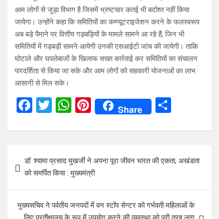
आम लोगों से जुड़ा विभाग है जिसमें भ्रष्टचार कतई भी बर्दाश्त नहीं किया
जायेगा। उन्होंने कहा कि समितियों का कम्प्यूटराइजेशन करने के फलस्वरूप
अब बड़े पैमाने पर वित्तीय गड़बड़ियों के मामले सामने आ रहे हैं, जिन भी
समितियों में गड़बड़ी सामने आयेगी उनकी एसआईटी जांच की जायेगी। ताकि
घोटाले और घपलेबाजों के खिलाफ सख्त कार्रवाई कर समितियों का संचालन
पारदर्शिता से किया जा सके और आम लोगों को सहकारी योजनाओं का लाभ
आसानी से मिल सके।
F
T
W
Pi
S
Share
a
wi
h
nt
h
ce
tt
at
er
ar
b
er
s
es
e
Post
डॉ. श्यामा प्रसाद मुखर्जी ने अपना पूरा जीवन भारत की एकता, अखंडता
o
A
t
navigation
को समर्पित किया : मुख्यमंत्री
o
p
k
p
मुख्यसचिव ने पर्वतीय जनपदों में वन स्टॉप सेन्टर को गर्भवती महिलाओं के
लिए प्रतीक्षालय के रूप में उपयोग करने की व्यवस्था को पूरी तरह लागू