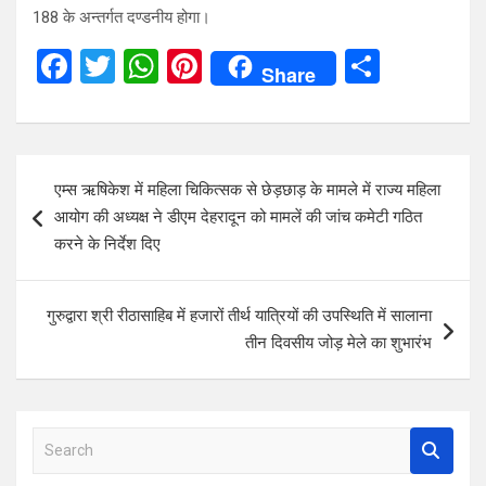
188 के अन्तर्गत दण्डनीय होगा।
F
T
W
Pi
S
Share
a
wi
h
nt
h
ce
tt
at
er
ar
b
er
s
es
e
Post
एम्स ऋषिकेश में महिला चिकित्सक से छेड़छाड़ के मामले में राज्य महिला
o
A
t
navigation
आयोग की अध्यक्ष ने डीएम देहरादून को मामलें की जांच कमेटी गठित
o
p
करने के निर्देश दिए
k
p
गुरुद्वारा श्री रीठासाहिब में हजारों तीर्थ यात्रियों की उपस्थिति में सालाना
तीन दिवसीय जोड़ मेले का शुभारंभ
S
e