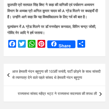
कुलपति प्रो सतपाल सिंह बिष्ट ने कहा की वानिकी एवं पर्यावरण अध्ययन
विभाग के अध्यक्ष प्रो अनिल कुमार यादव को A ग्रेड मिलने पर बधाइयाँ दी
हैं। उन्होंने आगे कहा कि यह विश्वविद्यालय के लिए गर्व की बात है।
मूल्यांकन में A ग्रेड मिलने पर डॉ मनमोहन कनवाल, विपिन चन्द्र जोशी,
गोविंद मेर आदि ने हर्ष जताया।
F
T
W
Pi
S
Share
a
wi
h
nt
h
ce
tt
at
er
ar
b
er
s
es
e
Post
आज हेमवती नंदन बहुगुणा की 105वीं जयंती, पार्टी छोड़ने के साथ सांसदी
o
A
t
navigation
से त्यागपत्र देने वाले पहले सांसद थे हेमवती नंदन बहुगुणा
o
p
k
p
राज्यसभा सांसद महेंद्र भट्ट ने राज्यसभा सदस्यता की शपथ ली