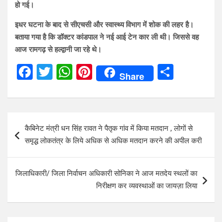
हो गई।
इधर घटना के बाद से सीएचसी और स्वास्थ्य विभाग में शोक की लहर है।
बताया गया है कि डॉक्टर कांडपाल ने नई आई टेन कार ली थी। जिससे वह
आज रामगढ़ से हल्द्वानी जा रहे थे।
F
T
W
Pi
S
Share
a
wi
h
nt
h
ce
tt
at
er
ar
b
er
s
es
e
Post
कैबिनेट मंत्री धन सिंह रावत ने पैतृक गांव में किया मतदान , लोगों से
o
A
t
navigation
समृद्ध लोकतंत्र के लिये अधिक से अधिक मतदान करने की अपील करी
o
p
k
p
जिलाधिकारी/ जिला निर्वाचन अधिकारी सोनिका ने आज मतदेय स्थलों का
निरीक्षण कर व्यवस्थाओं का जायज़ा लिया