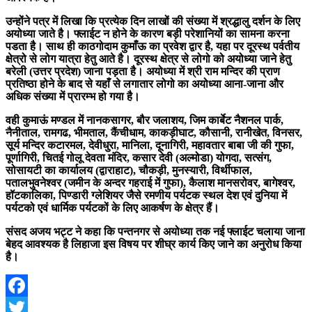
उन्होंने पत्र में लिखा कि प्रत्येक दिन लाखों की संख्या में श्रद्धालु दर्शन के लिए
अयोध्या जाते है। फ्लाईट न होने के कारण बड़ी परेशानियों का सामना करना
पडता है। साथ ही काठगोदाम कुमाँऊ का प्रवेश द्वार है, यहा पर दूरस्थ पर्वतीय
क्षेत्रो से लोग यात्रा हेतु आते है। दूरस्थ क्षेत्र से लोगो को अयोध्या जाने हेतु
बरेली (उत्तर प्रदेश) जाना पड़ता है। अयोध्या में श्री राम मन्दिर की प्राण
प्रतिष्ठा होने के बाद से यहाँ से लगातार लोगो का अयोध्या आना-जाना और
अधिक संख्या में प्रारम्भ हो गया है।
वही कुमाऊं मण्डल में नानकसागर, बौर जलाशय, जिम कार्बेट नैशनल पार्क,
नैनीताल, रामगढ, भीमताल, कैंचीधाम, काकड़ीघाट, कौसानी, रानीखेत, विनसर,
सूर्य मन्दिर कटारमल, देवीधुरा, मानिला, दूनागिरी, महावतार बाबा जी की गुफा,
पूर्णागिरी, चितई गोलू देवता मंदिर, कसार देवी (अल्मोडा) योगदा, सत्संग,
सोसायटी का कार्यालय (द्वाराहाट), चौकड़ी, मुनस्यारी, विर्थीफाल,
पतालभुवनेश्वर (जमीन के अन्दर गहराई में गुफा), कैलाश मानसरोवर, बागेश्वर,
हॉटकालिका, पिण्डारी ग्लेशियर जैसे रमणीय पर्यटक स्थल देश एवं दुनिया में
पर्यटको एवं धार्मिक पर्यटकों के लिए आकर्षण के क्षेत्र हैं।
संसद अजय भट्ट ने कहा कि पन्तनगर से अयोध्या तक नई फ्लाईट चलाया जाना
बेहद आवश्यक है लिहाजा इस विषय पर शीघ्र कार्य किए जाने का अनुरोध किया
है।
Facebook