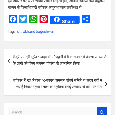
इस अवसर पर अपर सचिव रणवीर सिंह चौहान, आनन्द स्वरूप तथा वर्चुअल
माध्यम से जिलाधिकारी बागेश्वर अनुराधा पाल उपस्थित थे।
F
T
W
Pi
S
Share
a
wi
h
nt
h
Tags:
uttrakhand bageshwar
ce
tt
at
er
ar
b
er
s
es
e
o
A
t
Post
केंद्रीय मंत्री भूपेंद्र यादव की मौजूदगी में विकासनगर में बोक्सा जनजाति
o
p
navigation
के लोगों को पीएम जनमन योजना से लाभान्वित किया
k
p
बागेश्वर में मूल निवास, भू-कानून समन्वय संघर्ष समिति ने सरयू नदी में
स्थाई निवास प्रमाण पत्र की प्रतियां बहाई,सरकार से करी यह मांग
S