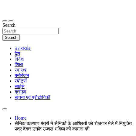
Skip
to
content
thetoptennews.com
Search
Search
उत्तराखंड
देश
विदेश
शिक्षा
स्वास्थ
मनोरंजन
स्पोर्ट्स
साइंस
क्राइम
सूचना एवं प्रौद्योगिकी
Home
सैनिक कल्याण मंत्री ने सैनिकों के आश्रितों को रोजगार मेले में नियुक्ति
पत्र देकर उनके उज्वल भविष्य की कामना की