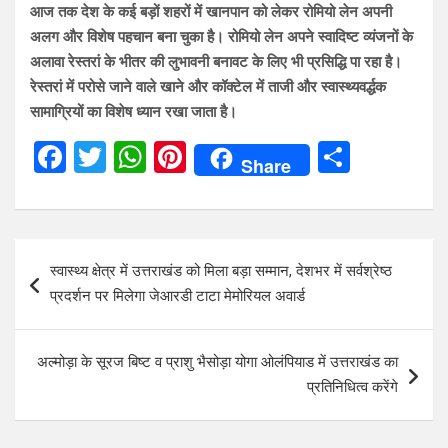
आज तक देश के कई बड़ों शहरों में खानपान को लेकर रोमियो लेन अपनी
अलग और विशेष पहचान बना चुका है। रोमियो लेन अपने स्वादिष्ट व्यंजनों के
अलावा रेस्तरां के भीतर की लुभावनी बनावट के लिए भी प्रसिद्धि पा रहा है।
रेस्तरां में परोसे जाने वाले खाने और कॉक्टेल में ताजी और स्वास्थ्यवर्द्धक
सामाग्रियों का विशेष ध्यान रखा जाता है।
F
T
W
Pi
S
Share
a
wi
h
nt
h
ce
tt
at
er
ar
b
er
s
es
e
Post
स्वास्थ्य क्षेत्र में उत्तराखंड को मिला बड़ा सम्मान, देशभर में सर्वश्रेष्ठ
o
A
t
navigation
प्रदर्शन पर मिलेगा जेआरडी टाटा मेमोरियल अवार्ड
o
p
k
p
अल्मोड़ा के सूरज बिष्ट व प्राशु भैसोड़ा योगा ओलंपियाड में उत्तराखंड का
प्रतिनिधित्व करेंगे