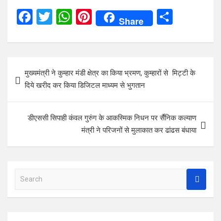
F
T
W
Pi
S
Share
a
wi
h
nt
h
ce
tt
at
er
ar
b
er
s
es
e
Post
मुख्यमंत्री ने कुम्हार मंडी क्षेत्र का किया भ्रमण, कुम्हारों से मिट्टी के
o
A
t
navigation
दिये खरीद कर किया डिजिटल माध्यम से भुगतान
o
p
k
p
डीएससी सिपाही कंवल गुरुंग के आकस्मिक निधन पर र्सैनिक कल्याण
मंत्री ने परिजनों से मुलाकात कर ढांढस बंधाया
S
e
a
r