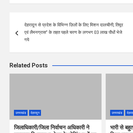
ce
tt
at
er
ar
b
er
s
es
e
Post
o
A
t
देहरादून से प्रदेश के विभिन्न ज़िलों के लिए मिशन दालचीनी, तिमूर
navigation
o
p
एवं लैमनग्रास” के तहत पहले चरण के लगभग 03 लाख पौधों भेजे
k
p
गये
Related Posts
उत्तराखंड
देहरादून
उत्तराखंड
देहरा
जिलाधिकारी/जिला निर्वाचन अधिकारी ने
भारी से बहु