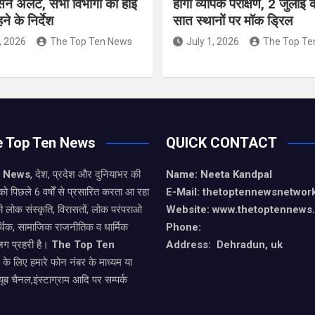
सन अलर्ट, सभी विभागों को हाई
होगा व्यापक परीक्षण, 2 जुलाई
े के निर्देश
सात स्थानों पर मॉक ड्रिल
, 2026
The Top Ten News
July 1, 2026
The Top Te
e Top Ten News
QUICK CONTACT
n News
, देश, प्रदेश और दुनियाभर की
Name: Neeta Kandpal
को पिछले 6 वर्षों से प्रसारित करता आ रहा
E-Mail: thetoptennewsnetwo
ी लोक संस्कृति, विरासतों, लोक परंपराओ
Website: www.thetoptennews
थिक, सामाजिक राजनीतिक व धार्मिक
Phone:
जग प्रहरी है।
The Top Ten
Address: Dehradun, uk
े के लिए हमारे फोन नंबर के माध्यम या
यूब चैनल,इंस्टाग्राम आदि पर सम्पर्क