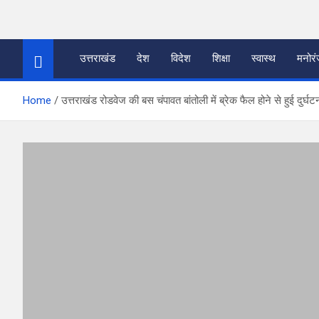
Skip
to
thetoptennews.com
content
उत्तराखंड
देश
विदेश
शिक्षा
स्वास्थ
मनोर
Home
उत्तराखंड रोडवेज की बस चंपावत बांतोली में ब्रेक फैल होने से हुई दुर्घट