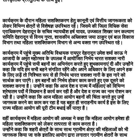
कार्यक्रम के दौरान महिला सशक्तिकरण हेतु कानूनी एवं वित्तीय जागरूकता को
लेकर विभिन्न क्षेत्रों से विशेषज्ञ उपस्थित रहे। जिसमे की जिला विधिक सेवा
प्राधिकरण देहरादून के सचिव न्यायधीश हर्ष यादव, उज्जवल शिखर जन कल्याण
समिति देहरादून से विनय गुप्ता, शासकीय अधिवक्ता जया ठाकुर एवं बाल विकास
विभाग तथा महिला सशक्तिकरण विभाग से अन्य वक्ता गण उपस्थित रहे।
कार्यक्रम में पहुंचे मुख्य अतिथि विधायक रायपुर देहरादून उमेश शर्मा काऊ ने
आजादी के अमृत महोत्सव के उपलक्ष में आयोजित निर्भय भारत सशक्त नारी
कार्यक्रम में पहुंचे सभी बहनों का अभिनंदन करते हुए शुभकामनाएं दी और उन्होंने
कहा कि यदि हम सभी बहने संगठित रहेंगे और अपने अधिकार के लिए अपने हक
के लिए लड़ें तो निश्चित रूप से ही निर्भय भारत सशक्त नारी के इस नारे को
सार्थक कर पाएंगे। हम बहनों को निर्भय होकर काम करते हुए एक दूसरे को
सशक्त करना है। उन्होंने कहा कि आज देश व राज्य में महिलाएं को विभिन्न
श्रेष्ठतम पदों में विद्यमान है कार्य कर रही है और देश व राज्य का नाम रोशन कर
रही है। उन्होंने कहा कि आज महिला आयोग बहनों की चिंता करते हुए उन्हें
जागरूक करने का काम कर रहा है यह बहुत ही सराहनीय कार्य है इस के लिए
राज्य महिला आयोग की पूरी टीम बधाई की पात्र है।
वहीं कार्यक्रम में महिला आयोग की अध्यक्ष ने कहा कि महिला आयोग हमेशा ही
महिला सशक्तिकरण को लेकर तत्परता से काम करता है।
उन्होंने कहा कि शहरी क्षेत्रों के साथ साथ ग्रामीण क्षेत्र की महिलाओं को भी
जागरूक किया जा सके इसलिए आयोग द्वारा लगातार ग्रामीण क्षेत्रों के साथ