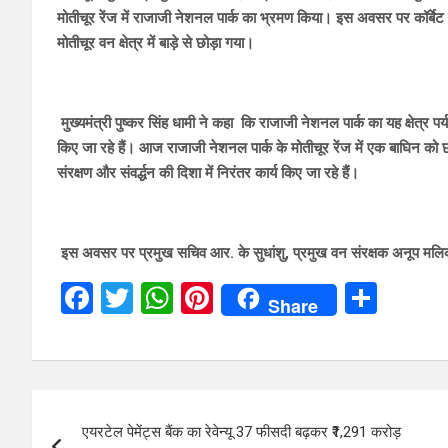
मोतीचूर रेंज में राजाजी नेशनल पार्क का भ्रमण किया। इस अवसर पर कॉर्बेट 
मोतीचूर वन क्षेत्र में बाड़े से छोड़ा गया।
मुख्यमंत्री पुष्कर सिंह धामी ने कहा कि राजाजी नेशनल पार्क का यह क्षेत्र पर
किए जा रहे हैं। आज राजाजी नेशनल पार्क के मोतीचूर रेंज में एक बाघिन को
संरक्षण और संवर्द्धन की दिशा में निरंतर कार्य किए जा रहे हैं।
इस अवसर पर प्रमुख सचिव आर. के सुधांशु, प्रमुख वन संरक्षक अनूप मलिक,
F
T
W
Pi
S
Share
a
wi
h
nt
h
ce
tt
at
er
ar
b
er
s
es
e
Post
o
A
t
एयरटेल पेमेंट्स बैंक का रेवेन्यू 37 फीसदी बढ़कर ₹1,291 करोड़