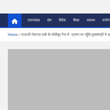
Skip
to
thetoptennews.com
content
उत्तराखंड
देश
विदेश
शिक्षा
स्वास्थ
मनोर
Home
राजाजी नेशनल पार्क के मोतीचूर रेंज में भ्रमण पर पहुँचे मुख्यमंत्री न