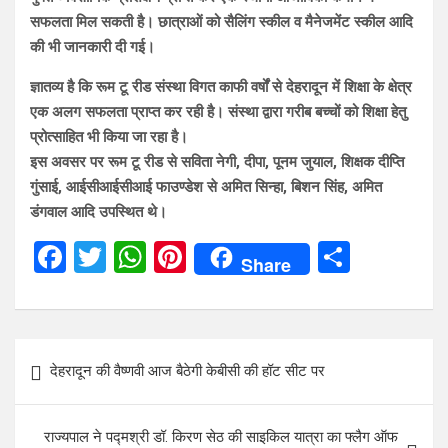
सफलता मिल सकती है। छात्राओं को सैलिंग स्कील व मैनेजमेंट स्कील आदि
की भी जानकारी दी गई।
ज्ञातव्य है कि रूम टू रीड संस्था विगत काफी वर्षों से देहरादून में शिक्षा के क्षेत्र
एक अलग सफलता प्राप्त कर रही है। संस्था द्वारा गरीब बच्चों को शिक्षा हेतु
प्रोत्साहित भी किया जा रहा है।
इस अवसर पर रूम टू रीड से सविता नेगी, दीपा, पूनम जुयाल, शिक्षक दीप्ति
गुंसाई, आईसीआईसीआई फाउण्डेश से अमित सिन्हा, बिशन सिंह, अमित
डंगवाल आदि उपस्थित थे।
F
T
W
Pi
S
Share
a
wi
h
nt
h
ce
tt
at
er
ar
b
er
s
es
e
Post
देहरादून की वैष्णवी आज बैठेगी केबीसी की हॉट सीट पर
o
A
t
navigation
o
p
राज्यपाल ने पद्मश्री डॉ. किरण सेठ की साइकिल यात्रा का फ्लैग ऑफ