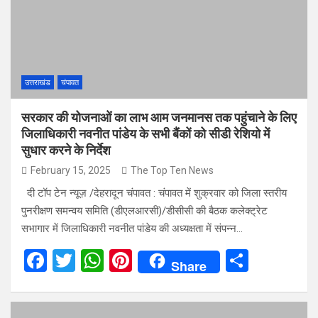
o
p
k
p
उत्तराखंड
चंपावत
सरकार की योजनाओं का लाभ आम जनमानस तक पहुंचाने के लिए
जिलाधिकारी नवनीत पांडेय के सभी बैंकों को सीडी रेशियो में
सुधार करने के निर्देश
February 15, 2025
The Top Ten News
दी टॉप टेन न्यूज़ /देहरादून चंपावत : चंपावत में शुक्रवार को जिला स्तरीय
पुनरीक्षण समन्वय समिति (डीएलआरसी)/डीसीसी की बैठक कलेक्ट्रेट
सभागार में जिलाधिकारी नवनीत पांडेय की अध्यक्षता में संपन्न…
F
T
W
Pi
S
Share
a
wi
h
nt
h
ce
tt
at
er
ar