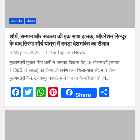
k
p
उत्तराखंड
चंपावत
शौर्य, सम्मान और संकल्प की एक साथ झलक, ऑपरेशन सिन्दूर
के बाद तिरंगा शौर्य यात्रा में उमड़ा देशभक्ति का सैलाब
May 16, 2025
The Top Ten News
मुख्यमंत्री पुष्कर सिंह धामी ने जनपद विकास हेतु 18 योजनाओं (लागत
11365.11 लाख) का किया लोकार्पण तथा शिलान्यास सीएम ने किया
मुख्यमंत्री कैंप, टनकपुर कार्यालय में जनपद के वरिष्ठजनों एवं…
F
T
W
Pi
S
Share
a
wi
h
nt
h
ce
tt
at
er
ar
b
er
s
es
e
o
A
t