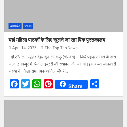
o
p
k
p
उत्तराखंड
चंपावत
यहां महिला पाठकों के लिए खुलने जा रहा पिंक पुस्तकालय
April 14, 2025
The Top Ten News
दी टॉप टेन न्यूज़/ देहरादून टनकपुर(चंपावत) – जिये पहाड़ समिति के द्वारा
जल्द टनकपुर में पिंक लाइब्रेरी की स्थापना की जाएगी।इस बाबत जानकारी
संस्था के जिला समन्वयक अनिल चौधरी…
F
T
W
Pi
S
Share
a
wi
h
nt
h
ce
tt
at
er
ar
b
er
s
es
e
o
A
t