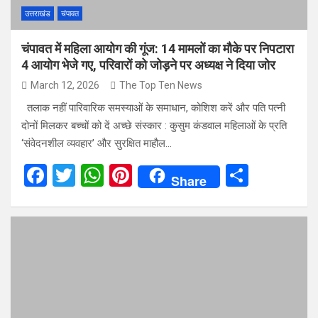
उत्तराखंड
चंपावत
चंपावत में महिला आयोग की गूंज: 14 मामलों का मौके पर निपटारा
4 आयोग भेजे गए, परिवारों को जोड़ने पर अध्यक्ष ने दिया जोर
March 12, 2026
The Top Ten News
तलाक नहीं पारिवारिक समस्याओं के समाधान, कोशिश करें और पति पत्नी
दोनों मिलकर बच्चों को दें अच्छे संस्कार : कुसुम कंडवाल महिलाओं के प्रति
‘संवेदनशील व्यवहार’ और सुरक्षित माहौल…
F
T
W
Pi
S
Share
a
wi
h
nt
h
ce
tt
at
er
ar
b
er
s
es
e
o
A
t
o
p
k
p