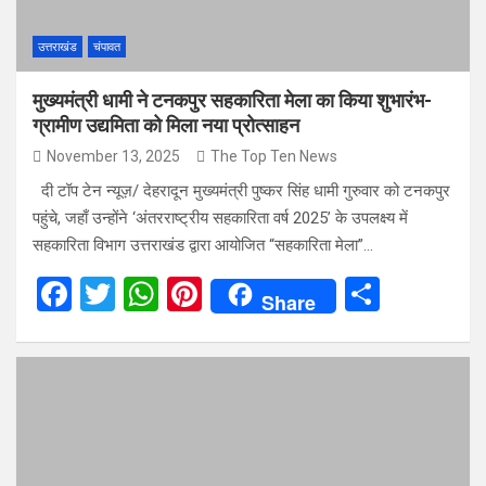
उत्तराखंड
चंपावत
मुख्यमंत्री धामी ने टनकपुर सहकारिता मेला का किया शुभारंभ-
ग्रामीण उद्यमिता को मिला नया प्रोत्साहन
November 13, 2025
The Top Ten News
दी टॉप टेन न्यूज़/ देहरादून मुख्यमंत्री पुष्कर सिंह धामी गुरुवार को टनकपुर
पहुंचे, जहाँ उन्होंने ‘अंतरराष्ट्रीय सहकारिता वर्ष 2025’ के उपलक्ष्य में
सहकारिता विभाग उत्तराखंड द्वारा आयोजित “सहकारिता मेला”…
F
T
W
Pi
S
Share
a
wi
h
nt
h
ce
tt
at
er
ar
b
er
s
es
e
o
A
t
o
p