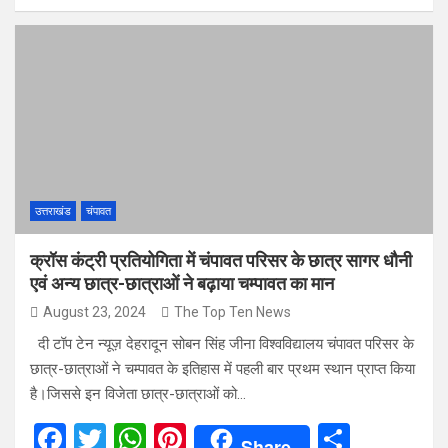
ce
tt
at
er
ar
b
er
s
es
e
o
A
t
o
p
k
p
उत्तराखंड
चंपावत
क्रॉस कंट्री प्रतियोगिता में चंपावत परिसर के छात्र सागर धौनी
एवं अन्य छात्र-छात्राओं ने बढ़ाया चम्पावत का मान
August 23, 2024
The Top Ten News
दी टॉप टेन न्यूज़ देहरादून सोबन सिंह जीना विश्वविद्यालय चंपावत परिसर के
छात्र-छात्राओं ने चम्पावत के इतिहास में पहली बार प्रथम स्थान प्राप्त किया
है।जिससे इन विजेता छात्र-छात्राओं को…
F
T
W
Pi
S
Share