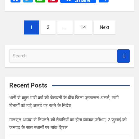
Share
a
wi
h
nt
h
ce
tt
at
er
ar
Posts
b
er
s
es
e
1
2
…
14
Next
pagination
o
A
t
o
p
S
k
p
e
a
r
c
Recent Posts
h
भारी से बहुत भारी वर्षा की चेतावनी के बीच जिला प्रशासन अलर्ट, सभी
विभागों को हाई अलर्ट पर रहने के निर्देश
मानसून आपदा से निपटने की तैयारियों का होगा व्यापक परीक्षण, 2 जुलाई को
जनपद के सात स्थानों पर मॉक ड्रिल