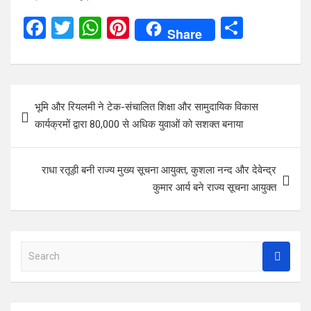
F
T
W
Pi
S
Share
a
wi
h
nt
h
ce
tt
at
er
ar
b
er
s
es
e
Post
भूमि और रियलमी ने टेक-संचालित शिक्षा और सामुदायिक विकास
o
A
t
navigation
कार्यक्रमों द्वारा 80,000 से अधिक युवाओं को सशक्त बनाया
o
p
k
p
राधा रतूड़ी बनी राज्य मुख्य सूचना आयुक्त, कुशला नन्द और देवेन्द्र
कुमार आर्य बने राज्य सूचना आयुक्त
S
e
a
r