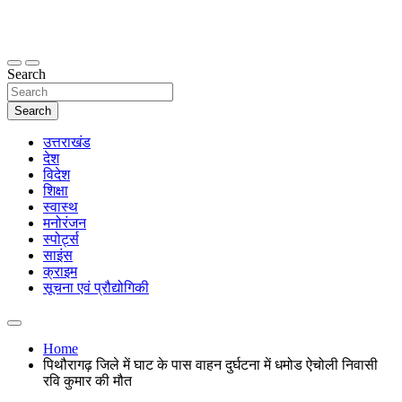
Skip
to
content
thetoptennews.com
Search
Search
उत्तराखंड
देश
विदेश
शिक्षा
स्वास्थ
मनोरंजन
स्पोर्ट्स
साइंस
क्राइम
सूचना एवं प्रौद्योगिकी
Home
पिथौरागढ़ जिले में घाट के पास वाहन दुर्घटना में धमोड ऐचोली निवासी
रवि कुमार की मौत