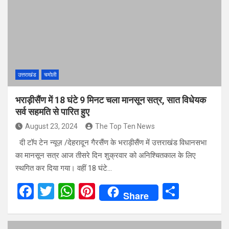
o
A
t
o
p
k
p
उत्तराखंड
चमोली
भराड़ीसैंण में 18 घंटे 9 मिनट चला मानसून सत्र, सात विधेयक
सर्व सहमति से पारित हुए
August 23, 2024
The Top Ten News
दी टॉप टेन न्यूज़ /देहरादून गैरसैंण के भराड़ीसैंण में उत्तराखंड विधानसभा
का मानसून सत्र आज तीसरे दिन शुक्रवार को अनिश्चितकाल के लिए
स्थगित कर दिया गया। वहीं 18 घंटे…
F
T
W
Pi
S
Share
a
wi
h
nt
h
ce
tt
at
er
ar