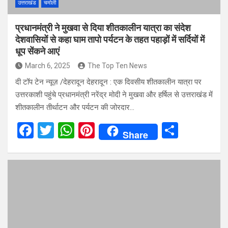
उत्तराखंड
चमोली
प्रधानमंत्री ने मुखवा से दिया शीतकालीन यात्रा का संदेश
देशवासियों से कहा घाम तापो पर्यटन के तहत पहाड़ों में सर्दियों में
धूप सेंकने आएं
March 6, 2025
The Top Ten News
दी टॉप टेन न्यूज़ /देहरादून देहरादून : एक दिवसीय शीतकालीन यात्रा पर
उत्तरकाशी पहुंचे प्रधानमंत्री नरेंद्र मोदी ने मुखवा और हर्षिल से उत्तराखंड में
शीतकालीन तीर्थाटन और पर्यटन की जोरदार…
F
T
W
Pi
S
Share
a
wi
h
nt
h
ce
tt
at
er
ar
b
er
s
es
e
o
A
t
o
p