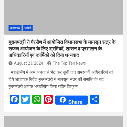
o
p
k
p
उत्तराखंड
चमोली
मुख्यमंत्री ने गैरसैण में आयोजित विधानसभा के मानसून सत्र के
सफल आयोजन के लिए श्रमिकों, शासन व प्रशासन के
अधिकारियों एवं कार्मिकों को दिया धन्यवाद
August 23, 2024
The Top Ten News
भराड़ीसैंण में आम जनता से भेंट कर सुनी जन समस्यायें, अधिकारियों को
दिये आवश्यक निर्देश मुख्यमंत्री ने मानसून सत्र की समाप्ति के बाद
मुख्यमंत्री आवास भराड़ीसैंण किया रात्रि विश्राम…
F
T
W
Pi
S
Share
a
wi
h
nt
h
ce
tt
at
er
ar
b
er
s
es
e