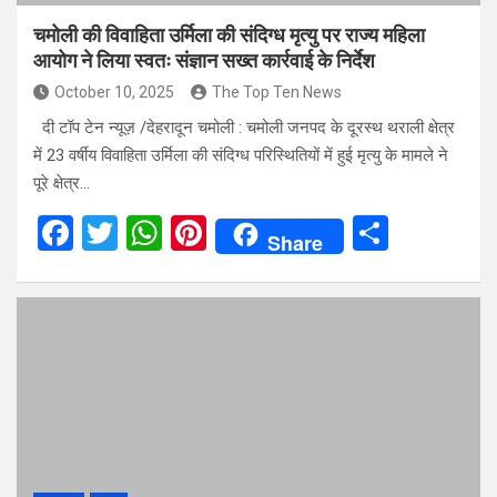
चमोली की विवाहिता उर्मिला की संदिग्ध मृत्यु पर राज्य महिला
आयोग ने लिया स्वतः संज्ञान सख्त कार्रवाई के निर्देश
October 10, 2025
The Top Ten News
दी टॉप टेन न्यूज़ /देहरादून चमोली : चमोली जनपद के दूरस्थ थराली क्षेत्र
में 23 वर्षीय विवाहिता उर्मिला की संदिग्ध परिस्थितियों में हुई मृत्यु के मामले ने
पूरे क्षेत्र…
F
T
W
Pi
S
Share
a
wi
h
nt
h
ce
tt
at
er
ar
b
er
s
es
e
o
A
t
o
p
k
p