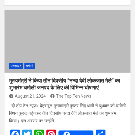
a
wi
h
nt
h
ce
tt
at
er
ar
b
er
s
es
e
o
A
t
o
p
k
p
उत्तराखंड
चमोली
मुख्यमंत्री ने किया तीन दिवसीय “नन्दा देवी लोकजात मेले” का
शुभारंभ चमोली जनपद के लिए की विभिन्न घोषणाएं
August 21, 2024
The Top Ten News
दी टॉप टेन न्यूज़/ देहरादून मुख्यमंत्री पुष्कर सिंह धामी ने बुधवार को चमोली
स्थित कुरुड़ पहुंचकर तीन दिवसीय नन्दा देवी लोकजात मेले का शुभारंभ
किया। इस अवसर पर उन्होंने…
F
T
W
Pi
S