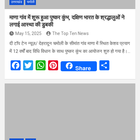
उत्तराखंड
चमोली
माणा गांव में शुरू हुआ पुष्कर कुंभ, दक्षिण भारत के श्रद्धालुओं ने
लगाई आस्था की डुबकी
May 15, 2025
The Top Ten News
दी टॉप टेन न्यूज़/ देहरादून चमोली के सीमांत गांव माणा में स्थित केशव प्रयाग
में 12 वर्षों बाद विधि विधान के साथ पुष्कर कुंभ का आयोजन शुरु हो गया है।…
F
T
W
Pi
S
Share
a
wi
h
nt
h
ce
tt
at
er
ar
b
er
s
es
e
o
A
t
o
p
k
p