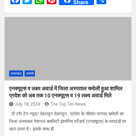
Share
a
wi
h
nt
h
ce
tt
at
er
ar
b
er
s
es
e
o
A
t
o
p
k
p
उत्तराखंड
चमोली
एनक्यूएस व लक्ष्य अवार्ड में जिला अस्पताल चमोली हुआ शामिल
प्रदेश को अब तक 10 एनक्यूएस व 19 लक्ष्य अवार्ड मिले
July 18, 2024
The Top Ten News
दी टॉप टेन न्यूज़/ देहरादून देहरादून : प्रदेश के सीमांत जनपद चमोली का
जिला अस्पताल नेशनल क्वालिटी इंश्योरेंस स्टैंडर्स (एनक्यूएस) के मापदंडों पर
खरा उतरा है। इसके साथ ही…