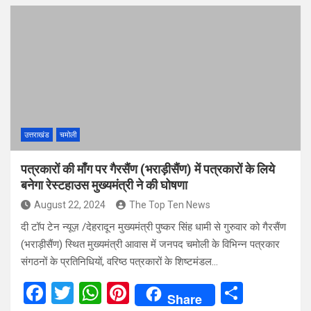
ce
tt
at
er
ar
b
er
s
es
e
o
A
t
o
p
k
p
उत्तराखंड
चमोली
पत्रकारों की माँग पर गैरसैंण (भराड़ीसैंण) में पत्रकारों के लिये
बनेगा रेस्टहाउस मुख्यमंत्री ने की घोषणा
August 22, 2024
The Top Ten News
दी टॉप टेन न्यूज़ /देहरादून मुख्यमंत्री पुष्कर सिंह धामी से गुरुवार को गैरसैंण
(भराड़ीसैंण) स्थित मुख्यमंत्री आवास में जनपद चमोली के विभिन्न पत्रकार
संगठनों के प्रतिनिधियों, वरिष्ठ पत्रकारों के शिष्टमंडल…
F
T
W
Pi
S
Share