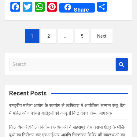
F
T
W
Pi
S
Share
a
wi
h
nt
h
ce
tt
at
er
ar
Posts
b
er
s
es
e
1
2
…
5
Next
pagination
o
A
t
o
p
S
k
p
e
a
r
c
Recent Posts
h
राष्ट्रीय महिला आयोग के सहयोग से ऋषिकेश में आयोजित ‘सम्मान सेतु’ कैंप
में महिलाओं व कांवड़ यात्रियों को कानूनी किट देकर किया जागरूक
जिलाधिकारी/जिला निर्वाचन अधिकारी ने सहसपुर विधानसभा क्षेत्र के पोलिंग
बूथों का निरीक्षण कर एसआईआर आपत्ति निस्तारण शिविर की व्यवस्थाओं का