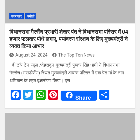
k
p
उत्तराखंड
चमोली
विधानसभा गैरसैंण प्रभारी शेखर पंत ने विधानसभा परिसर में 04
हजार फलदार पौधे लगाए, पर्यावरण संरक्षण के लिए मुख्यमंत्री ने
व्यक्त किया आभार
August 24, 2024
The Top Ten News
दी टॉप टेन न्यूज़ /देहरादून मुख्यमंत्री पुष्कर सिंह धामी ने विधानसभा
गैरसैंण (भराड़ीसैंण) स्थित मुख्यमंत्री आवास परिसर में एक पेड़ मां के नाम
अभियान के तहत वृक्षारोपण किया। इस…
F
T
W
Pi
S
Share
a
wi
h
nt
h
ce
tt
at
er
ar
b
er
s
es
e
o
A
t