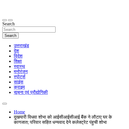
Skip
to
content
thetoptennews.com
Search
Search
उत्तराखंड
देश
विदेश
शिक्षा
स्वास्थ
मनोरंजन
स्पोर्ट्स
साइंस
क्राइम
सूचना एवं प्रौद्योगिकी
Home
दुखयारी विधवा शोभा को आईसीआईसीआई बैंक ने लौटाए घर के
कागजात; परिवार सहित धन्यवाद देने कलेक्ट्रेट पंहुची शोभा