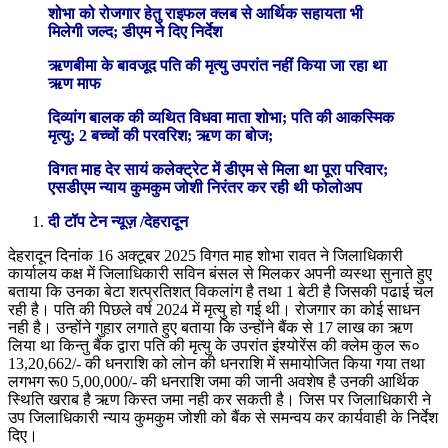
शोभा को रोजगार हेतु राइफल क्लब से आर्थिक सहायता भी
मिलेगी जल्द; डीएम ने दिए निर्देश
ऋणबीमा के बावजूद पति की मृत्यु उपरांत नहीं किया जा रहा था
ऋण माफ
दिव्यांग बालक की व्यथित विधवा माता शोभा; पति की आकस्मिक
मृत्यु; 2 बच्चों की परवरिश; ऋण का बोज;
विगत माह देर सायं कलेक्ट्रेट में डीएम से मिला था पूरा परिवार;
एसडीएम न्याय कुमकुम जोशी निरंतर कर रही थी फोलोअप
दी टॉप टेन न्यूज़ /देहरादून
देहरादून दिनांक 16 अक्टूबर 2025 विगत माह शोभा रावत ने जिलाधिकारी
कार्यालय कक्ष में जिलाधिकारी सविन बंसल से मिलकर अपनी व्यस्था सुनाते हुए
बताया कि उनका बेटा शत्प्रतिशत् विकलांग है तथा 1 बेटी है जिसकी पढाई चल
रही है। पति की पिछले वर्ष 2024 में मृत्यु हो गई थी। रोजगार का कोई साधन
नही है। उन्होंने गुहार लगाते हुए बताया कि उन्होंने बैंक से 17 लाख का ऋण
लिया था किन्तु बैंक द्वारा पति की मृत्यु के उपरांत इंश्योरेंस की क्लेम कुल रू०
13,20,662/- की धनराशि को लोन की धनराशि में समायोजित किया गया तथा
लगभग रू0 5,00,000/- की धनराशि जमा की जानी अवशेष है उनकी आर्थिक
स्थिति खराब है ऋण किस्त जमा नही कर सकती है। जिस पर जिलाधिकारी ने
उप जिलाधिकारी न्याय कुमकुम जोशी को बैंक से समन्वय कर कार्यवाही के निर्देश
दिए।