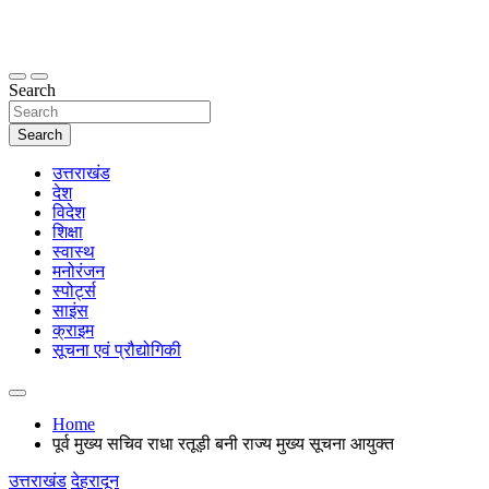
Skip
to
content
thetoptennews.com
Search
Search
उत्तराखंड
देश
विदेश
शिक्षा
स्वास्थ
मनोरंजन
स्पोर्ट्स
साइंस
क्राइम
सूचना एवं प्रौद्योगिकी
Home
पूर्व मुख्य सचिव राधा रतूड़ी बनी राज्य मुख्य सूचना आयुक्त
उत्तराखंड
देहरादून