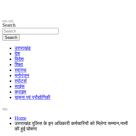
Skip
to
content
thetoptennews.com
Search
Search
उत्तराखंड
देश
विदेश
शिक्षा
स्वास्थ
मनोरंजन
स्पोर्ट्स
साइंस
क्राइम
सूचना एवं प्रौद्योगिकी
Home
उत्तराखंड पुलिस के इन अधिकारी कर्मचारियों को मिलेगा सम्मान,नामों
की हुई घोषणा