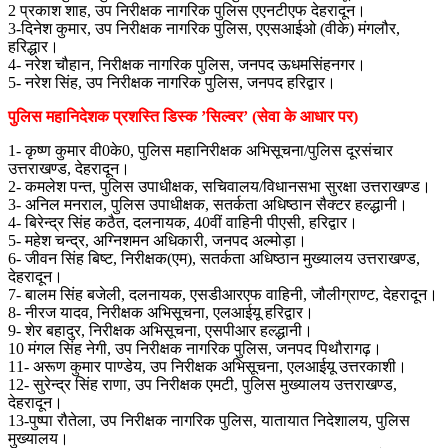
2 प्रकाश शाह, उप निरीक्षक नागरिक पुलिस एएनटीएफ देहरादून।
3-दिनेश कुमार, उप निरीक्षक नागरिक पुलिस, एएसआईओ (वीके) मंगलौर,
हरिद्धार।
4- नरेश चौहान, निरीक्षक नागरिक पुलिस, जनपद ऊधमसिंहनगर।
5- नरेश सिंह, उप निरीक्षक नागरिक पुलिस, जनपद हरिद्वार।
पुलिस महानिदेशक प्रशस्ति डिस्क ’सिल्वर’ (सेवा के आधार पर)
1- कृष्ण कुमार वी0के0, पुलिस महानिरीक्षक अभिसूचना/पुलिस दूरसंचार
उत्तराखण्ड, देहरादून।
2- कमलेश पन्त, पुलिस उपाधीक्षक, सचिवालय/विधानसभा सुरक्षा उत्तराखण्ड।
3- अनिल मनराल, पुलिस उपाधीक्षक, सतर्कता अधिष्ठान सैक्टर हल्द्धानी।
4- बिरेन्द्र सिंह कठैत, दलनायक, 40वीं वाहिनी पीएसी, हरिद्वार।
5- महेश चन्द्र, अग्निशमन अधिकारी, जनपद अल्मोड़ा।
6- जीवन सिंह बिष्ट, निरीक्षक(एम), सतर्कता अधिष्ठान मुख्यालय उत्तराखण्ड,
देहरादून।
7- बालम सिंह बजेली, दलनायक, एसडीआरएफ वाहिनी, जौलीग्राण्ट, देहरादून।
8- नीरज यादव, निरीक्षक अभिसूचना, एलआईयू हरिद्वार।
9- शेर बहादुर, निरीक्षक अभिसूचना, एसपीआर हल्द्धानी।
10 मंगल सिंह नेगी, उप निरीक्षक नागरिक पुलिस, जनपद पिथौरागढ़।
11- अरूण कुमार पाण्डेय, उप निरीक्षक अभिसूचना, एलआईयू उत्तरकाशी।
12- सुरेन्द्र सिंह राणा, उप निरीक्षक एमटी, पुलिस मुख्यालय उत्तराखण्ड,
देहरादून।
13-पुष्पा रौतेला, उप निरीक्षक नागरिक पुलिस, यातायात निदेशालय, पुलिस
मुख्यालय।