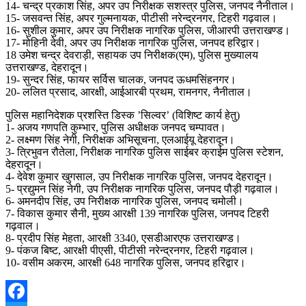
14- चन्द्र प्रकाश सिंह, अपर उप निरीक्षक सशस्त्र पुलिस, जनपद नैनीताल।
15- जसवन्त सिंह, अपर गुल्मनायक, पीटीसी नरेन्द्रनगर, टिहरी गढ़वाल।
16- सुशील कुमार, अपर उप निरीक्षक नागरिक पुलिस, जीआरपी उत्तराखण्ड।
17- मोहिनी देवी, अपर उप निरीक्षक नागरिक पुलिस, जनपद हरिद्वार।
18 उमेश चन्द्र देवराड़ी, सहायक उप निरीक्षक(एम), पुलिस मुख्यालय
उत्तराखण्ड, देहरादून।
19- सुन्दर सिंह, फायर सर्विस चालक, जनपद ऊधमसिंहनगर।
20- ललित प्रसाद, आरक्षी, आईआरबी प्रथम, रामनगर, नैनीताल।
पुलिस महानिदेशक प्रशस्ति डिस्क ’सिल्वर’ (विशिष्ट कार्य हेतु)
1- अजय गणपति कुम्भार, पुलिस अधीक्षक जनपद चम्पावत।
2- लक्ष्मण सिंह नेगी, निरीक्षक अभिसूचना, एलआईयू देहरादून।
3- त्रिभुवन रौतेला, निरीक्षक नागरिक पुलिस साईबर क्राईम पुलिस स्टेशन,
देहरादून।
4- देवेश कुमार खुगसाल, उप निरीक्षक नागरिक पुलिस, जनपद देहरादून।
5- प्रद्युमन सिंह नेगी, उप निरीक्षक नागरिक पुलिस, जनपद पौड़ी गढ़वाल।
6- अमनदीप सिंह, उप निरीक्षक नागरिक पुलिस, जनपद चमोली।
7- विकास कुमार सैनी, मुख्य आरक्षी 139 नागरिक पुलिस, जनपद टिहरी
गढ़वाल।
8- प्रदीप सिंह मेहता, आरक्षी 3340, एसडीआरएफ उत्तराखण्ड।
9- पंकज बिष्ट, आरक्षी पीएसी, पीटीसी नरेन्द्रनगर, टिहरी गढ़वाल।
10- वसीम अकरम, आरक्षी 648 नागरिक पुलिस, जनपद हरिद्वार।